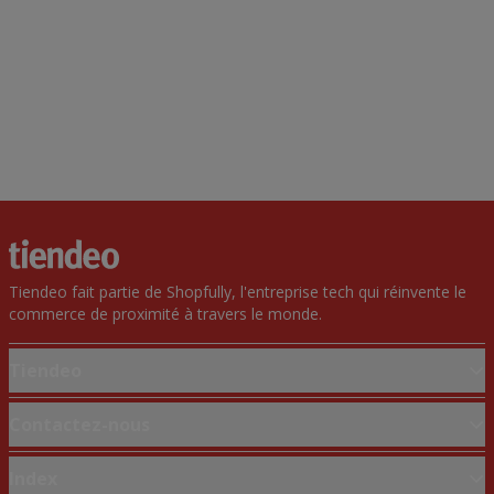
Tiendeo fait partie de Shopfully, l'entreprise tech qui réinvente le
commerce de proximité à travers le monde.
Tiendeo
Notre activité
Contactez-nous
Solutions professionnelles
Demande marketing et professionnelle
Index
Nouvelles et médias