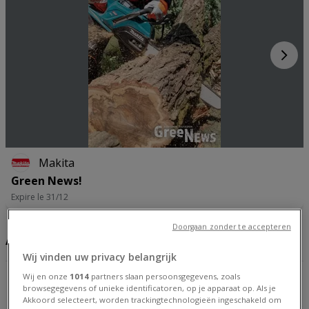
Makita
Green News!
Expire le 31/12
Doorgaan zonder te accepteren
Adresses et horaires Makita
Wij vinden uw privacy belangrijk
Makita
Wij en onze
1014
partners slaan persoonsgegevens, zoals
browsegegevens of unieke identificatoren, op je apparaat op. Als je
Aarschotsesteenweg 22, Louvain
Akkoord selecteert, worden trackingtechnologieën ingeschakeld om