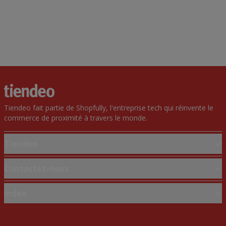
Tiendeo fait partie de Shopfully, l'entreprise tech qui réinvente le
commerce de proximité à travers le monde.
Tiendeo
Notre activité
Contactez-nous
Solutions professionnelles
Demande marketing et professionnelle
Index
Nouvelles et médias
Magasin mal situé sur la carte
Travaillez avec nous
Marques
Signaler un prospectus