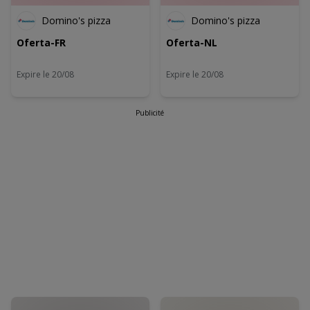
Wij en onze partners verwerken gegevens voor de
Domino's pizza
Domino's pizza
volgende doeleinden:
Oferta-FR
Oferta-NL
Precieze geolocatiegegevens gebruiken. De apparaatkenmerken
actief scannen ter identificatie. Informatie op een apparaat opslaan
en/of openen. Gepersonaliseerde advertenties en content,
Expire le 20/08
Expire le 20/08
advertentie- en contentmetingen, doelgroepenonderzoek en
ontwikkeling van diensten.
Partnerlijst (derden)
Publicité