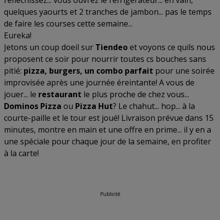
réfléchissez... vous ouvrez le réfrigérateur... en vain,
quelques yaourts et 2 tranches de jambon... pas le temps
de faire les courses cette semaine...
Eureka!
Jetons un coup doeil sur
Tiendeo
et voyons ce quils nous
proposent ce soir pour nourrir toutes cs bouches sans
pitié:
pizza, burgers, un combo parfait
pour une soirée
improvisée après une journée éreintante! A vous de
jouer... le
restaurant
le plus proche de chez vous...
Dominos Pizza
ou
Pizza Hut
? Le chahut... hop... à la
courte-paille et le tour est joué! Livraison prévue dans 15
minutes, montre en main et une offre en prime... il y en a
une spéciale pour chaque jour de la semaine, en profiter
à la carte!
Publicité