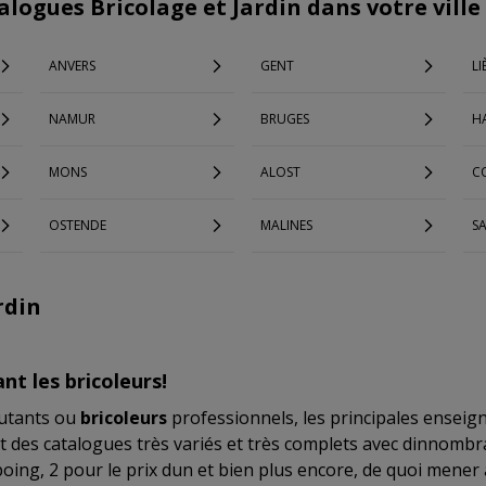
alogues Bricolage et Jardin dans votre ville
ANVERS
GENT
LI
NAMUR
BRUGES
H
MONS
ALOST
C
OSTENDE
MALINES
S
rdin
ant les bricoleurs!
utants ou
bricoleurs
professionnels, les principales enseig
des catalogues très variés et très complets avec dinnombra
oing, 2 pour le prix dun et bien plus encore, de quoi mener 