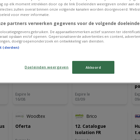
g op elk moment intrekken door op de link Doeleinden weergeven onder aan de
 selecties zullen overal binnen onze volgende kanalen worden doorgevoerd: Websi
Expire le
Expire le
Exp
beleid voor meer informatie.
01/09
01/09
01
nze partners verwerken gegevens voor de volgende doeleinde
Publicité
olocatiegegevens gebruiken. De apparaatkenmerken actief scannen ter identificati
raat opslaan en/of openen. Gepersonaliseerde advertenties en content, adverten
ingen, doelgroepenonderzoek en ontwikkeling van diensten.
st (derden)
Doeleinden weergeven
Akkoord
HandyHome
Eurotuin
Oferta-FR
Oferta
No
po
Expire le
Expire le
Exp
16/08
03/09
09
Woodtex
Brico
gus
Oferta
12. Catalogue
Hu
Isolation FR
t.