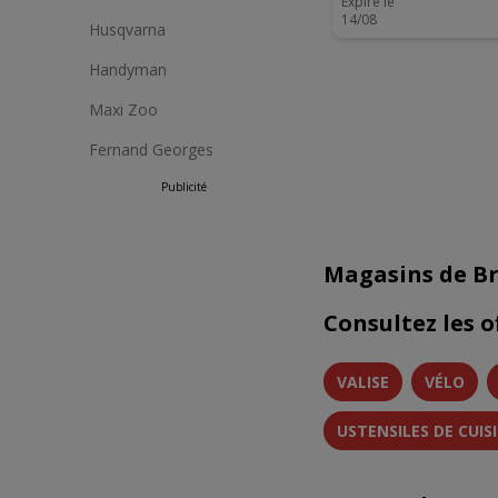
Expire le
14/08
Husqvarna
Handyman
Maxi Zoo
Fernand Georges
Publicité
Magasins de Br
Consultez les o
VALISE
VÉLO
USTENSILES DE CUIS