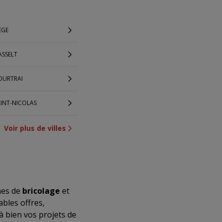
ÈGE
ASSELT
OURTRAI
AINT-NICOLAS
Voir plus de villes
nes de
bricolage
et
bles offres,
à bien vos projets de