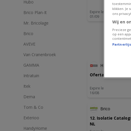
Hubo
toestemmin
klikken. Je
Expire le
Brico Plan-It
ons privacy
01/09
Wij en o
Mr. Bricolage
Precieze ge
Brico
op een appa
contentmet
AVEVE
Partnerlij
Van Cranenbroek
GAMMA
HandyHome
Oferta-NL
Intratuin
Itek
Expire le
16/08
Dema
Tom & Co
Brico
Exterioo
12. Isolatie Catalo
NL
HandyHome