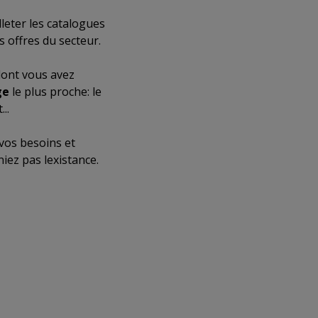
lleter les catalogues
s offres du secteur.
 dont vous avez
ge
le plus proche: le
..
vos besoins et
ez pas lexistance.