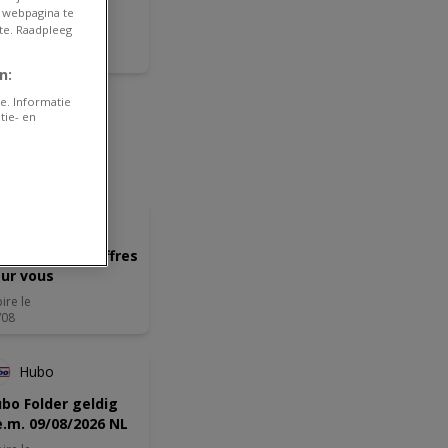
 webpagina te
te. Raadpleeg
ire le
/09
n:
e. Informatie
tie- en
-2 JOURS
Intratuin
s meilleures offres
ur vous
ire le
/08
-2 JOURS
Hubo
bo Folder geldig
e.m. 09/08/2026 NL