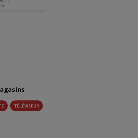
ire le
/08
magasins
TE
TÉLÉVISEUR