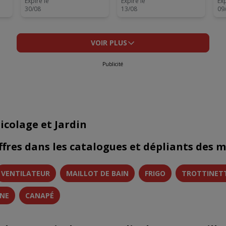
Expire le
Expire le
Exp
30/08
13/08
09
VOIR PLUS
Publicité
icolage et Jardin
ffres dans les catalogues et dépliants des 
VENTILATEUR
MAILLOT DE BAIN
FRIGO
TROTTINET
INE
CANAPÉ