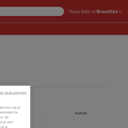
Vous êtes ici:
Bruxelles
er te accepteren
NOUVEAU
atoren, op je
eleinden te
Publicité
Maxi Zoo
oor de
e je ziet
xi Zoo - FR
of je