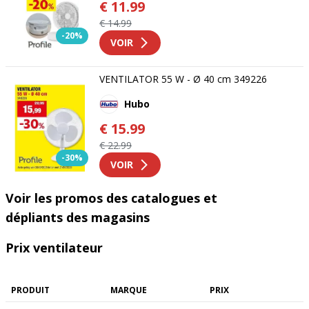
€ 11.99
€ 14.99
-20%
VOIR
VENTILATOR 55 W - Ø 40 cm 349226
Hubo
€ 15.99
€ 22.99
-30%
VOIR
Voir les promos des catalogues et
dépliants des magasins
Prix ventilateur
PRODUIT
MARQUE
PRIX