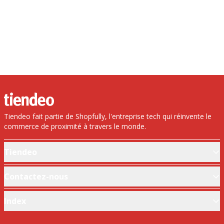
Tiendeo fait partie de Shopfully, l'entreprise tech qui réinvente le
commerce de proximité à travers le monde.
Tiendeo
Notre activité
Contactez-nous
Solutions professionnelles
Demande marketing et professionnelle
Index
Nouvelles et médias
Magasin mal situé sur la carte
Travaillez avec nous
Marques