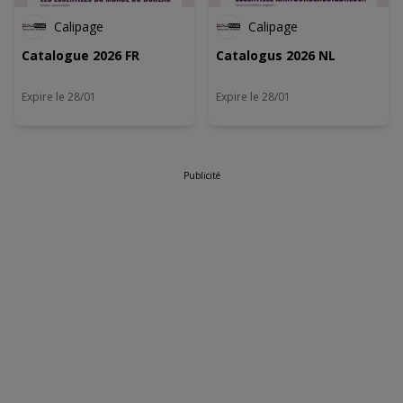
en/of openen. Gepersonaliseerde advertenties en content,
advertentie- en contentmetingen, doelgroepenonderzoek en
Calipage
Calipage
ontwikkeling van diensten.
Partnerlijst (derden)
Catalogue 2026 FR
Catalogus 2026 NL
Expire le 28/01
Expire le 28/01
Publicité