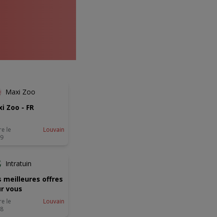
NOUVEAU
Maxi Zoo
i Zoo - FR
re le
Louvain
09
-2 JOURS
Intratuin
 meilleures offres
r vous
re le
Louvain
08
-2 JOURS