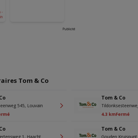
 -
in
Publicité
raires Tom & Co
Co
Tom & Co
teenweg 545, Louvain
Tildonksesteenwe
ermé
4.3 km
Fermé
Co
Tom & Co
ertensweg 1, Haacht
Gouden Kruispunt 