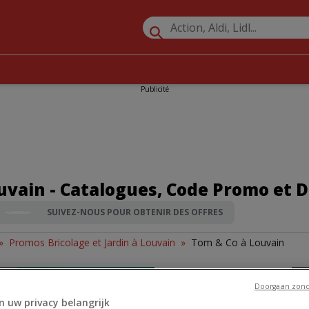
Publicité
vain - Catalogues, Code Promo et D
SUIVEZ-NOUS POUR OBTENIR DES OFFRES
»
Promos Bricolage et Jardin à Louvain
»
Tom & Co à Louvain
Doorgaan zond
n uw privacy belangrijk