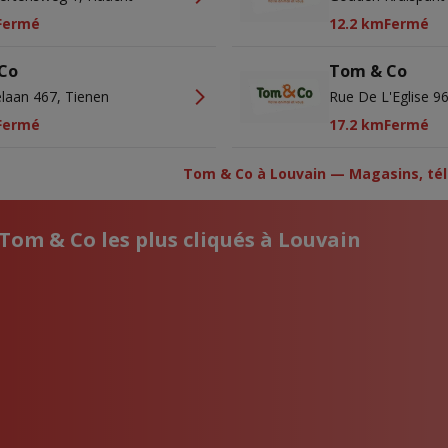
Fermé
12.2 km
Fermé
Co
Tom & Co
laan 467, Tienen
Rue De L'Eglise 9
Fermé
17.2 km
Fermé
Tom & Co à Louvain — Magasins, tél
Tom & Co les plus cliqués à Louvain