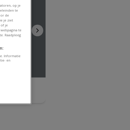
atoren, op je
eleinden te
oor de
e je ziet
of je
 webpagina te
te. Raadpleeg
n:
e. Informatie
tie- en