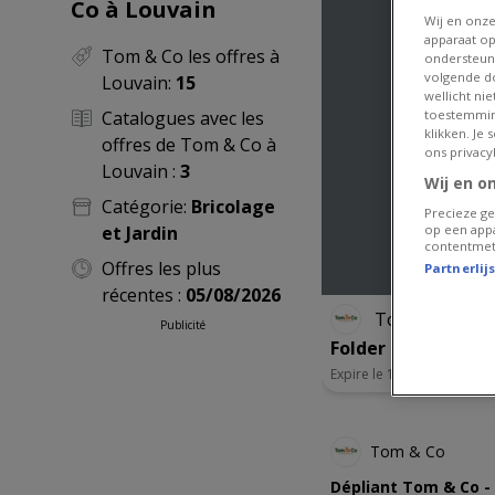
Co à Louvain
Wij en onz
apparaat op
Tom & Co les offres à
ondersteun
volgende do
Louvain:
15
wellicht ni
Catalogues avec les
toestemmin
klikken. Je
offres de Tom & Co à
ons privacy
Louvain :
3
Wij en o
Catégorie:
Bricolage
Precieze ge
et Jardin
op een appa
contentmet
Offres les plus
Partnerlij
récentes :
05/08/2026
Tom & Co
Publicité
Folder Tom & Co - 
Expire le 16/08
NOUVEA
Tom & Co
Dépliant Tom & Co -