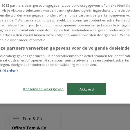
e
1012
partners slaan persoonsgegevens, zoals browsegegevens of unieke identific
. Als je Akkoord selecteert, worden trackingtechnologieën ingeschakeld om de do
en die worden weergegeven onder „Wij en onze partners verwerken gegevens v
eleinden”. Als trackers zijn uitgeschakeld, zijn sommige content en advertenties di
et zo relevant voor jou. Je kunt dit menu opnieuw openen om je keuzes te wijzigen 
g op elk moment intrekken door op de link Doeleinden weergeven onder aan de
 selecties zullen overal binnen onze volgende kanalen worden doorgevoerd: Websi
beleid voor meer informatie.
nze partners verwerken gegevens voor de volgende doeleinde
olocatiegegevens gebruiken. De apparaatkenmerken actief scannen ter identificati
raat opslaan en/of openen. Gepersonaliseerde advertenties en content, adverten
ingen, doelgroepenonderzoek en ontwikkeling van diensten.
st (derden)
Doeleinden weergeven
Akkoord
FR
U
Tom & Co
Offres Tom & Co