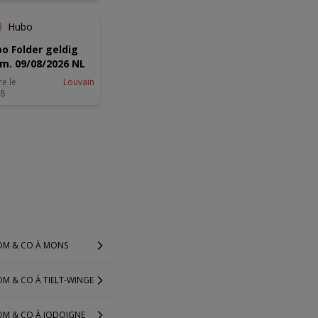
Hubo
o Folder geldig
.m. 09/08/2026 NL
re le
Louvain
08
OM & CO À MONS
M & CO À TIELT-WINGE
OM & CO À JODOIGNE