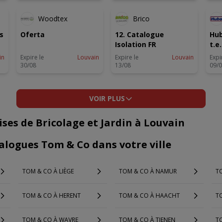
Woodtex
Brico
s
Oferta
12. Catalogue
Hub
Isolation FR
t.e
in
Expire le
Louvain
Expire le
Louvain
Expi
30/08
13/08
09/
VOIR PLUS
ses de Bricolage et Jardin à Louvain
alogues Tom & Co dans votre ville
TOM & CO À LIÈGE
TOM & CO À NAMUR
T
TOM & CO À HERENT
TOM & CO À HAACHT
TO
TOM & CO À WAVRE
TOM & CO À TIENEN
T