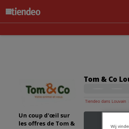
Tom & Co Lou
Tiendeo dans Louvain
Un coup d'œil sur
les offres de Tom &
Wij vinde