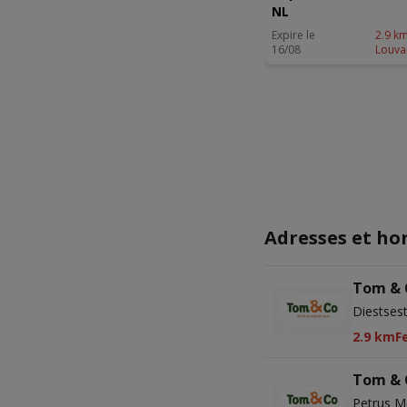
NL
Expire le
2.9 km
16/08
Louva
Adresses et ho
Tom & 
Diestses
2.9 km
F
Tom & 
Petrus M