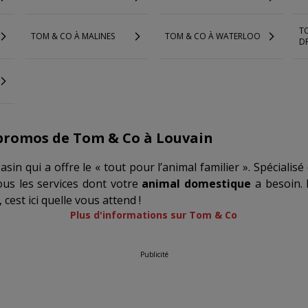
T
TOM & CO À MALINES
TOM & CO À WATERLOO
D
promos de Tom & Co à Louvain
in qui a offre le « tout pour l’animal familier ». Spécialisé 
ous les services dont votre
animal domestique
a besoin. 
, cest ici quelle vous attend !
Plus d'informations sur Tom & Co
Publicité