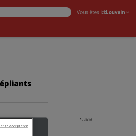
Vous êtes ici:
Louvain
épliants
Publicité
er te accepteren