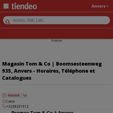
Anvers
Publicité
Magasin Tom & Co | Boomsesteenweg
935, Anvers - Horaires, Téléphone et
Catalogues
Fermé
Carte
dimanche
Fermé
+3238291912
lundi
09:00 - 18:00
Promos Tom & Co à Anvers