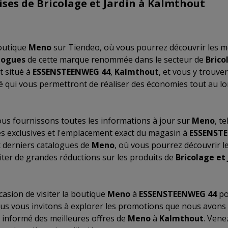
ises de Bricolage et Jardin à Kalmthout
outique
Meno
sur Tiendeo, où vous pourrez découvrir les m
logues
de cette marque renommée dans le secteur de
Brico
t situé à
ESSENSTEENWEG 44
,
Kalmthout
, et vous y trouv
té qui vous permettront de réaliser des économies tout au l
us fournissons toutes les informations à jour sur
Meno
, t
res exclusives et l'emplacement exact du magasin à
ESSENST
 derniers catalogues de
Meno
, où vous pourrez découvrir l
iter de grandes réductions sur les produits de
Bricolage et 
asion de visiter la boutique
Meno
à
ESSENSTEENWEG 44
po
us vous invitons à explorer les promotions que nous avons
r informé des meilleures offres de
Meno
à
Kalmthout
. Vene