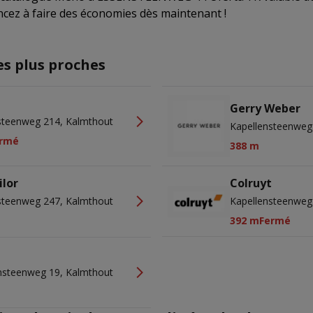
cez à faire des économies dès maintenant !
es plus proches
Gerry Weber
steenweg 214, Kalmthout
Kapellensteenweg
rmé
388 m
ilor
Colruyt
steenweg 247, Kalmthout
Kapellensteenweg
392 m
Fermé
nsteenweg 19, Kalmthout