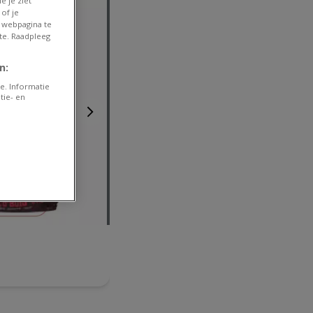
e je ziet
of je
 webpagina te
te. Raadpleeg
n:
e. Informatie
tie- en