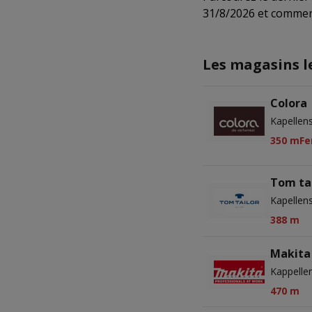
31/8/2026 et commen
Les magasins l
Colora
Kapellen
350 m
Fe
Tom ta
Kapellen
388 m
Makita
Kappelle
470 m