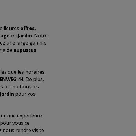
eilleures
offres
,
lage et Jardin
. Notre
erez une large gamme
ong de
augustus
elles que les horaires
EENWEG 44
. De plus,
es promotions les
Jardin
pour vos
ur une expérience
 pour vous ce
z nous rendre visite