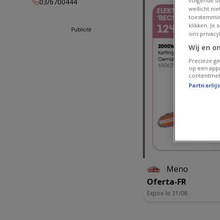
volgende do
03/6700444
lundi
13:00 -
wellicht ni
18:00
toestemmin
klikken. Je
Publicité
mardi
07:30 -
ons privacy
12:00
13:00 -
Wij en o
18:00
Precieze ge
mercredi
07:30 -
op een appa
12:00
13:00 -
contentmet
18:00
Partnerlij
jeudi
07:30 -
12:00
13:00 -
18:00
vendredi
07:30 -
12:00
13:00 -
18:00
samedi
08:30 -
Meno
16:00
Oferta-FR
Expire le 31/08