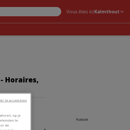
Vous êtes ici:
Kalmthout
 Horaires,
er te accepteren
atoren, op je
Publicité
eleinden te
oor de