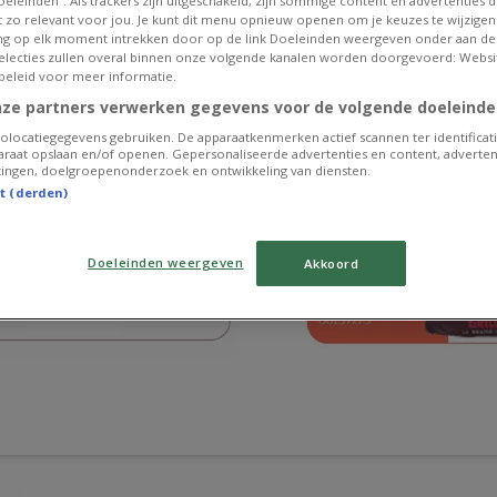
eleinden”. Als trackers zijn uitgeschakeld, zijn sommige content en advertenties di
et zo relevant voor jou. Je kunt dit menu opnieuw openen om je keuzes te wijzigen 
g op elk moment intrekken door op de link Doeleinden weergeven onder aan de
 selecties zullen overal binnen onze volgende kanalen worden doorgevoerd: Websi
beleid voor meer informatie.
nze partners verwerken gegevens voor de volgende doeleinde
olocatiegegevens gebruiken. De apparaatkenmerken actief scannen ter identificati
raat opslaan en/of openen. Gepersonaliseerde advertenties en content, adverten
ingen, doelgroepenonderzoek en ontwikkeling van diensten.
st (derden)
Doeleinden weergeven
Akkoord