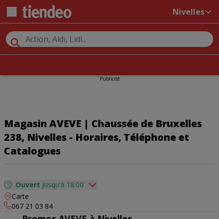
Nivelles
Publicité
Magasin AVEVE | Chaussée de Bruxelles
238, Nivelles - Horaires, Téléphone et
Catalogues
Ouvert
Jusqu'à 18:00
Carte
dimanche
09:00 - 13:00
067 21 03 84
lundi
Fermé
Promos AVEVE à Nivelles