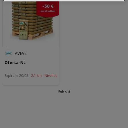
onze volgende kanalen worden doorgevoerd: Website. Raadpleeg
ons privacybeleid voor meer informatie.
Wij en onze partners verwerken gegevens voor de
volgende doeleinden:
Precieze geolocatiegegevens gebruiken. De apparaatkenmerken
actief scannen ter identificatie. Informatie op een apparaat opslaan
en/of openen. Gepersonaliseerde advertenties en content,
advertentie- en contentmetingen, doelgroepenonderzoek en
ontwikkeling van diensten.
AVEVE
Partnerlijst (derden)
Oferta-NL
Expire le 20/08
2.1 km - Nivelles
Publicité