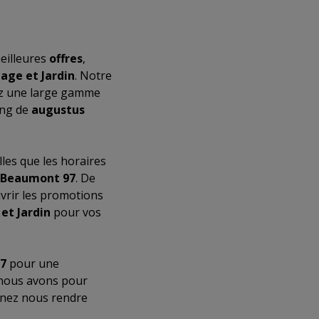
eilleures
offres
,
lage et Jardin
. Notre
rez une large gamme
ong de
augustus
elles que les horaires
 Beaumont 97
. De
vrir les promotions
 et Jardin
pour vos
7
pour une
 nous avons pour
enez nous rendre