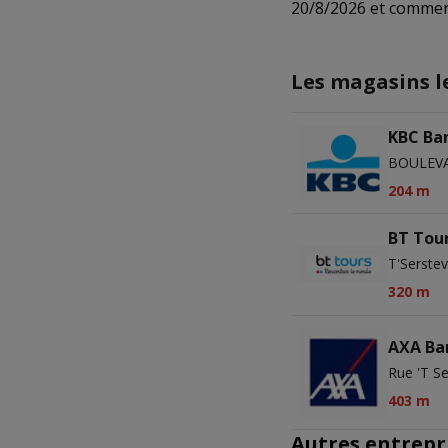
20/8/2026 et commen
Les magasins l
KBC Ba
BOULEVA
204 m
BT Tou
T'Serstev
320 m
AXA Ba
Rue 't S
403 m
Autres entrepri