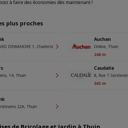
cez à faire des économies dès maintenant !
es plus proches
nk
Auchan
RD DEWANDRE 1, Charleroi
Online, Thuin
246 m
rs
Caudalie
ens, 14, Thuin
8, Rue T Sersteve
363 m
nk
erstevens 22A, Thuin
ses de Bricolage et Jardin à Thuin