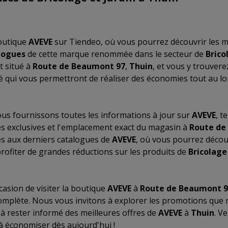
outique
AVEVE
sur Tiendeo, où vous pourrez découvrir les m
logues
de cette marque renommée dans le secteur de
Brico
t situé à
Route de Beaumont 97
,
Thuin
, et vous y trouve
té qui vous permettront de réaliser des économies tout au l
us fournissons toutes les informations à jour sur
AVEVE
, t
res exclusives et l'emplacement exact du magasin à
Route de
ès aux derniers catalogues de
AVEVE
, où vous pourrez décou
profiter de grandes réductions sur les produits de
Bricolage
asion de visiter la boutique
AVEVE
à
Route de Beaumont 9
omplète. Nous vous invitons à explorer les promotions que
 à rester informé des meilleures offres de
AVEVE
à
Thuin
. V
à économiser dès aujourd'hui !