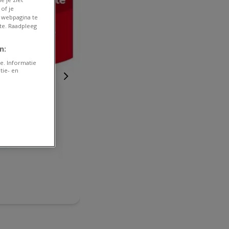
of je
 webpagina te
te. Raadpleeg
n:
e. Informatie
tie- en