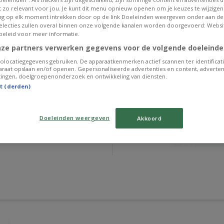
et zo relevant voor jou. Je kunt dit menu opnieuw openen om je keuzes te wijzigen 
g op elk moment intrekken door op de link Doeleinden weergeven onder aan de
 selecties zullen overal binnen onze volgende kanalen worden doorgevoerd: Websi
beleid voor meer informatie.
nze partners verwerken gegevens voor de volgende doeleinde
olocatiegegevens gebruiken. De apparaatkenmerken actief scannen ter identificati
raat opslaan en/of openen. Gepersonaliseerde advertenties en content, adverten
ingen, doelgroepenonderzoek en ontwikkeling van diensten.
st (derden)
Doeleinden weergeven
Akkoord