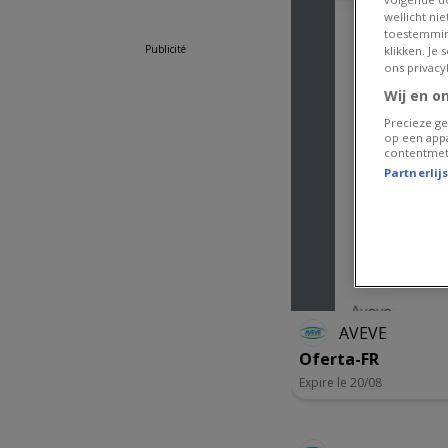
wellicht ni
lundi
09:00 -
toestemmin
18:00
Publicité
klikken. Je
ons privacy
mardi
09:00 -
18:00
Wij en o
mercredi
09:00 -
Precieze ge
op een appa
18:00
contentmet
jeudi
09:00 -
Partnerlij
18:00
vendredi
09:00 -
18:00
samedi
09:00 -
18:00
AVEVE
Oferta-FR
Expire le 20/08