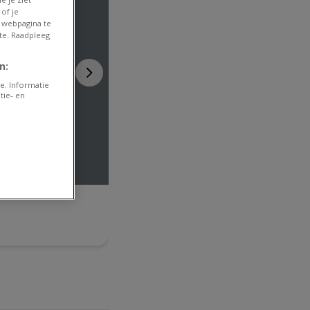
of je
 webpagina te
te. Raadpleeg
n:
e. Informatie
tie- en