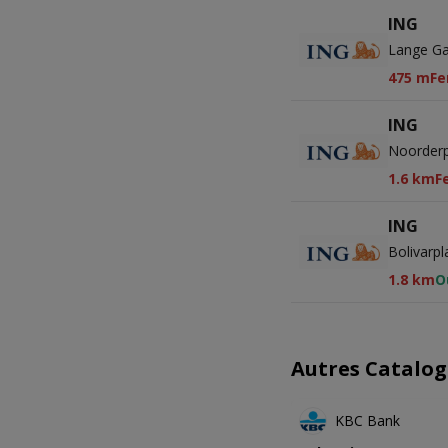
ING
Lange Ga
475 m
Fe
ING
Noorderp
1.6 km
F
ING
Bolivarpl
1.8 km
O
Autres Catalog
KBC Bank