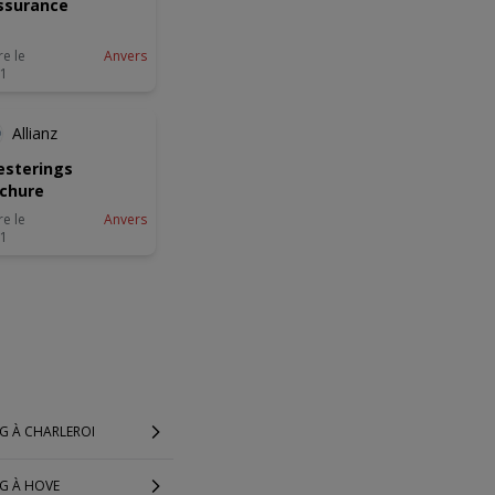
ssurance
re le
Anvers
01
Allianz
esterings
chure
re le
Anvers
11
G À CHARLEROI
NG À HOVE