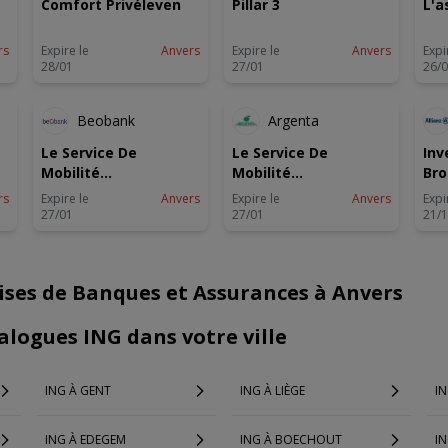
Comfort Privéleven
Pillar 3
L'a
rs
Expire le
Anvers
Expire le
Anvers
Expi
28/01
27/01
26/
Beobank
Argenta
Le Service De
Le Service De
Inv
Mobilité
Mobilité
Bro
Interbancaire
Interbancaire
rs
Expire le
Anvers
Expire le
Anvers
Expi
27/01
27/01
21/
ises de Banques et Assurances à Anvers
alogues ING dans votre ville
ING À GENT
ING À LIÈGE
IN
ING À EDEGEM
ING À BOECHOUT
I