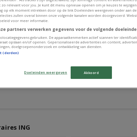
et zo relevant voor jou. Je kunt dit menu opnieuw openen om je keuzes te wijzigen 
g op elk moment intrekken door op de link Doeleinden weergeven onder aan de
 selecties zullen overal binnen onze volgende kanalen worden doorgevoerd: Websi
beleid voor meer informatie.
nze partners verwerken gegevens voor de volgende doeleinde
olocatiegegevens gebruiken. De apparaatkenmerken actief scannen ter identificati
raat opslaan en/of openen. Gepersonaliseerde advertenties en content, adverten
ingen, doelgroepenonderzoek en ontwikkeling van diensten.
st (derden)
Doeleinden weergeven
Akkoord
raires ING