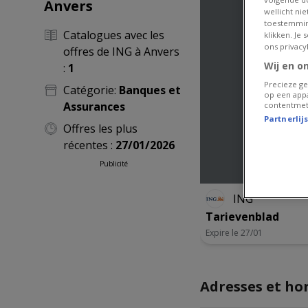
Anvers
wellicht ni
toestemmin
Catalogues avec les
klikken. Je
ons privacy
offres de ING à Anvers
Wij en o
:
1
Precieze ge
Catégorie:
Banques et
op een appa
Assurances
contentmet
Partnerlij
Offres les plus
récentes :
27/01/2026
Publicité
ING
Tarievenblad
Expire le 27/01
Adresses et ho