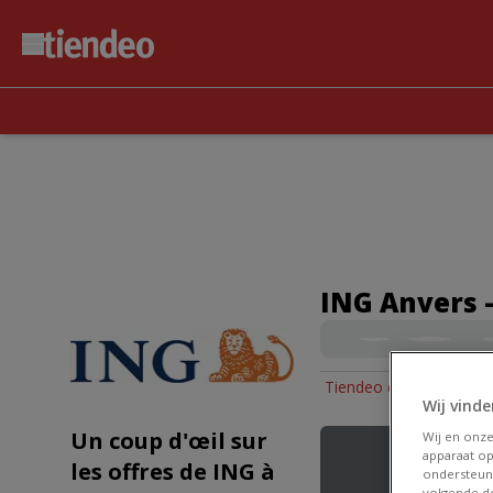
ING Anvers -
Tiendeo dans Anvers
»
Wij vinde
Un coup d'œil sur
Wij en onz
apparaat op
les offres de ING à
ondersteun
volgende do