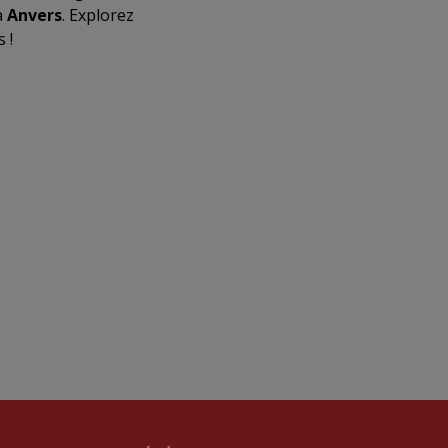
à
Anvers
. Explorez
 !