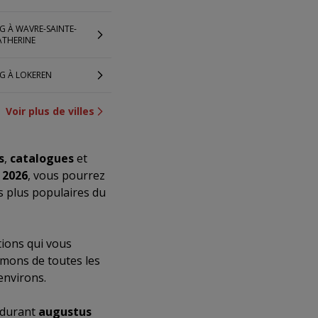
G À WAVRE-SAINTE-
ATHERINE
G À LOKEREN
Voir plus de villes
s
,
catalogues
et
 2026
, vous pourrez
s plus populaires du
ions qui vous
rmons de toutes les
environs.
x durant
augustus