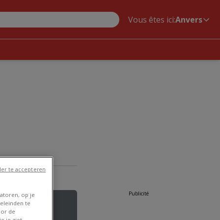
Vous êtes ici:
Anvers
er te accepteren
Publicité
atoren, op je
eleinden te
oor de
e je ziet