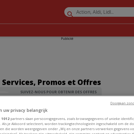
Publicité
 Services, Promos et Offres
SUIVEZ-NOUS POUR OBTENIR DES OFFRES
Doorgaan zond
Promos Banques et Assurances à Anvers
»
ING à Anvers
n uw privacy belangrijk
e
1012
partners slaan persoonsgegevens, zoals browsegegevens of unieke identific
. Als je Akkoord selecteert, worden trackingtechnologieën ingeschakeld om de do
en die worden weergegeven onder „Wij en onze partners verwerken gegevens v
eleinden”. Als trackers zijn uitgeschakeld, zijn sommige content en advertenties di