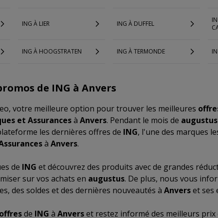
IN
ING À LIER
ING À DUFFEL
C
ING À HOOGSTRATEN
ING À TERMONDE
IN
promos de ING à Anvers
o, votre meilleure option pour trouver les meilleures
offre
ues et Assurances
à
Anvers
. Pendant le mois de
augustus
plateforme les dernières offres de
ING
, l'une des marques le
Assurances
à
Anvers
.
ues de
ING
et découvrez des produits avec de grandes réduct
miser sur vos achats en
augustus
. De plus, nous vous info
es, des soldes et des dernières nouveautés à
Anvers
et ses 
offres
de
ING
à
Anvers
et restez informé des meilleurs pri