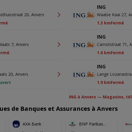
ING
sthuisstraat 20, Anvers
Waalse Kaai 27, A
rmé
1.3 km
Fermé
ING
laats 7, Anvers
Carnotstraat 71, 
ermé
1.6 km
Fermé
ING
aats 20, Anvers
Lange Lozanastra
uvert
1.9 km
Fermé
ING à Anvers — Magasins, tél
ues de Banques et Assurances à Anvers
AXA Bank
BNP Paribas
Fortis