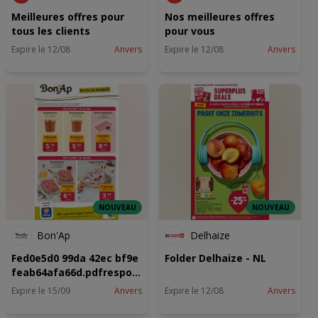
Meilleures offres pour
Nos meilleures offres
tous les clients
pour vous
Expire le 12/08
Anvers
Expire le 12/08
Anvers
NOUVEAU
NOUVEAU
Bon'Ap
Delhaize
Fed0e5d0 99da 42ec bf9e
Folder Delhaize - NL
feab64afa66d.pdfresponse
content
Expire le 15/09
Anvers
Expire le 12/08
Anvers
dispositionattachment3B
filename2A3DUTF