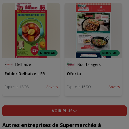
82727Bon2527Ap2520
2520Buurtslagers2520
2520F2026 BAKO FOLDER
05
NOUVEAU
NOUVEAU
Delhaize
Buurtslagers
Folder Delhaize - FR
Oferta
Expire le 12/08
Anvers
Expire le 15/09
Anvers
VOIR PLUS
Autres entreprises de Supermarchés à