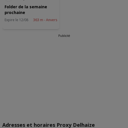
actief scannen ter identificatie. Informatie op een apparaat opslaan
en/of openen. Gepersonaliseerde advertenties en content,
Folder de la semaine
advertentie- en contentmetingen, doelgroepenonderzoek en
prochaine
ontwikkeling van diensten.
Expire le 12/08
363 m - Anvers
Partnerlijst (derden)
Publicité
Adresses et horaires Proxy Delhaize