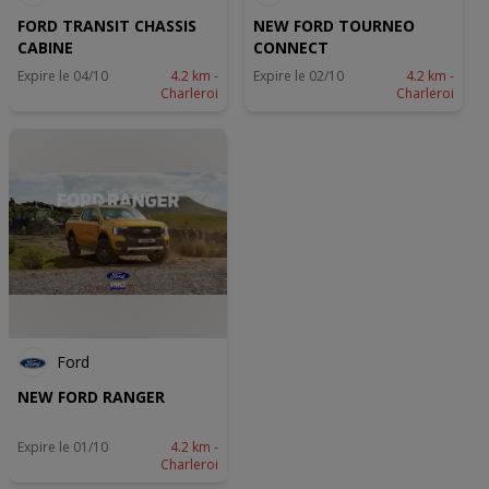
ontwikkeling van diensten.
FORD TRANSIT CHASSIS
NEW FORD TOURNEO
Partnerlijst (derden)
CABINE
CONNECT
Expire le 04/10
4.2 km -
Expire le 02/10
4.2 km -
Charleroi
Charleroi
Ford
NEW FORD RANGER
Expire le 01/10
4.2 km -
Charleroi