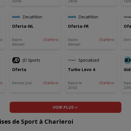
30/08
24/08
16/
EXPIRE DEMAIN
EXPIRE DEMAIN
Decathlon
Decathlon
Oferta-NL
Oferta-FR
Ofe
oi
Expire
Charleroi
Expire
Charleroi
Dern
demain
demain
R
DERNIER JOUR
JD Sports
Specialized
Oferta
Turbo Levo 4
Gid
oi
Dernier Jour
Charleroi
Expire le
Charleroi
Expi
25/02
23/
VOIR PLUS
ses de Sport à Charleroi