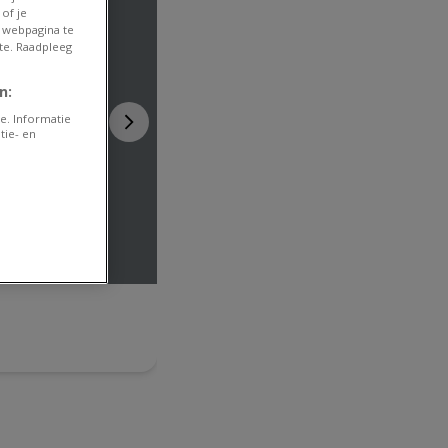
of je
 webpagina te
te. Raadpleeg
n:
e. Informatie
tie- en