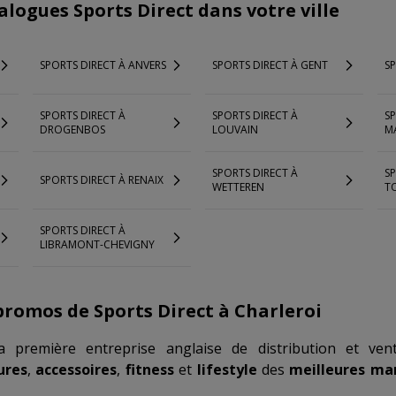
alogues Sports Direct dans votre ville
SPORTS DIRECT À ANVERS
SPORTS DIRECT À GENT
S
SPORTS DIRECT À
SPORTS DIRECT À
SP
DROGENBOS
LOUVAIN
M
SPORTS DIRECT À
SP
SPORTS DIRECT À RENAIX
WETTEREN
T
SPORTS DIRECT À
LIBRAMONT-CHEVIGNY
promos de Sports Direct à Charleroi
 première entreprise anglaise de distribution et vent
ures
,
accessoires
,
fitness
et
lifestyle
des
meilleures ma