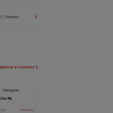
3, Charleroi
léphone et horaires
Intersport
rta-NL
re le
Charleroi