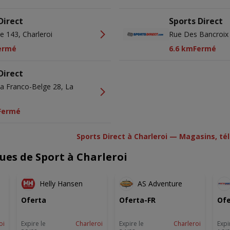
Direct
Sports Direct
e 143, Charleroi
Rue Des Bancroix 
ermé
6.6 km
Fermé
Direct
a Franco-Belge 28, La
Fermé
Sports Direct à Charleroi — Magasins, té
ues de Sport à Charleroi
Helly Hansen
AS Adventure
Oferta
Oferta-FR
Ofe
oi
Expire le
Charleroi
Expire le
Charleroi
Expi