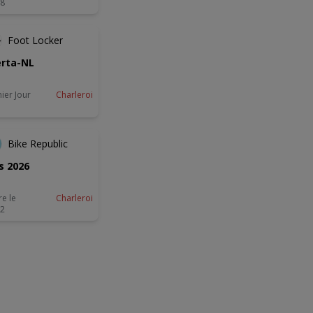
08
DERNIER JOUR
Foot Locker
rta-NL
ier Jour
Charleroi
Bike Republic
s 2026
re le
Charleroi
02