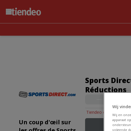
Sports Direc
Réductions
Wij vinde
Tiendeo dans Charleroi
Wij en onz
apparaat op
Un coup d'œil sur
ondersteun
les offres de Sports
volgende do