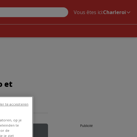
Vous êtes ici:
Charleroi
o et
er te accepteren
atoren, op je
eleinden te
Publicité
oor de
e je ziet