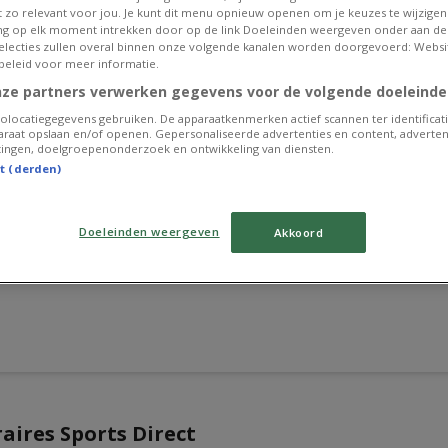
et zo relevant voor jou. Je kunt dit menu opnieuw openen om je keuzes te wijzigen 
g op elk moment intrekken door op de link Doeleinden weergeven onder aan de
 selecties zullen overal binnen onze volgende kanalen worden doorgevoerd: Websi
beleid voor meer informatie.
nze partners verwerken gegevens voor de volgende doeleinde
olocatiegegevens gebruiken. De apparaatkenmerken actief scannen ter identificati
raat opslaan en/of openen. Gepersonaliseerde advertenties en content, adverten
ingen, doelgroepenonderzoek en ontwikkeling van diensten.
st (derden)
Doeleinden weergeven
Akkoord
aires Sports Direct