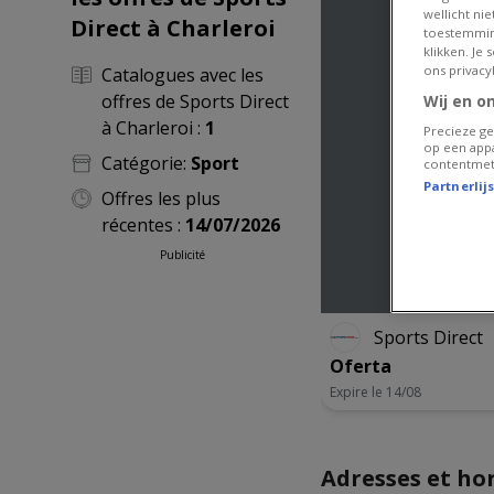
wellicht ni
Direct à Charleroi
toestemmin
klikken. Je
ons privacy
Catalogues avec les
offres de Sports Direct
Wij en o
à Charleroi :
1
Precieze ge
op een appa
Catégorie:
Sport
contentmet
Partnerlij
Offres les plus
récentes :
14/07/2026
Publicité
Sports Direct
Oferta
Expire le 14/08
Adresses et hor