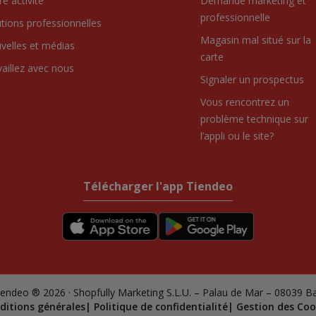
e activité
Demande marketing et
professionnelle
utions professionnelles
Magasin mal situé sur la
velles et médias
carte
vaillez avec nous
Signaler un prospectus
Vous rencontrez un
problème technique sur
l’appli ou le site?
Télécharger l'app Tiendeo
endeo ® 2026 · Shopfully Marketing S.L.U. – Palau de Mar – 08039 B
ditions générales
Politique de confidentialité
Gestion des Coo