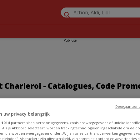
Publicité
t Charleroi - Catalogues, Code Prom
SUIVEZ-NOUS POUR OBTENIR DES OFFRES
Doorgaan zond
n uw privacy belangrijk
»
Promos Sport à Charleroi
»
Sports Direct à Charleroi
e
1014
partners slaan persoonsgegevens, zoals browsegegevens of unieke identific
. Als je Akkoord selecteert, worden trackingtechnologieën ingeschakeld om de do
en die worden weergegeven onder „Wij en onze partners verwerken gegevens v
eleinden”. Als trackers zijn uitgeschakeld, zijn sommige content en advertenties di