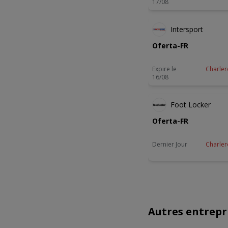
17/08
Intersport
Oferta-FR
Expire le
Charler
16/08
DERNIER JOU
Foot Locker
Oferta-FR
Dernier Jour
Charler
Autres entrepri