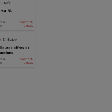
trafic
rta-NL
re le
Chaumont-
09
Gistoux
ANTICIPÉ
Delhaize
lleures offres et
uctions
re le
Chaumont-
08
Gistoux