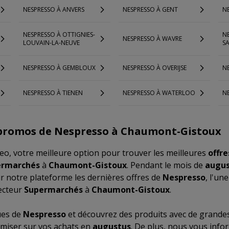
NESPRESSO À ANVERS
NESPRESSO À GENT
NE
NESPRESSO À OTTIGNIES-
N
NESPRESSO À WAVRE
LOUVAIN-LA-NEUVE
SA
NESPRESSO À GEMBLOUX
NESPRESSO À OVERIJSE
NE
NESPRESSO À TIENEN
NESPRESSO À WATERLOO
N
 promos de Nespresso à Chaumont-Gistoux
o, votre meilleure option pour trouver les meilleures
offre
ermarchés
à
Chaumont-Gistoux
. Pendant le mois de
augus
r notre plateforme les dernières offres de
Nespresso
, l'un
ecteur
Supermarchés
à
Chaumont-Gistoux
.
ues de
Nespresso
et découvrez des produits avec de grandes
miser sur vos achats en
augustus
. De plus, nous vous info