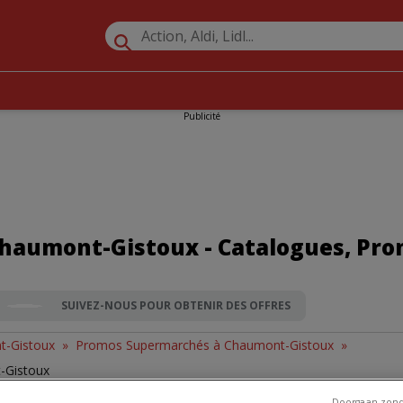
Publicité
haumont-Gistoux - Catalogues, Pro
SUIVEZ-NOUS POUR OBTENIR DES OFFRES
t-Gistoux
»
Promos Supermarchés à Chaumont-Gistoux
»
-Gistoux
Doorgaan zond