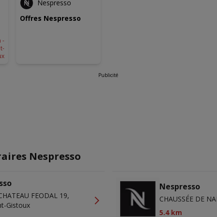
Nespresso
Offres Nespresso
 -
t-
ux
Publicité
raires Nespresso
sso
Nespresso
CHATEAU FEODAL 19,
CHAUSSÉE DE NA
t-Gistoux
5.4 km