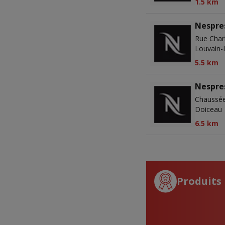
1.5 km
Nespre
Rue Char
Louvain-
5.5 km
Nespre
Chaussée
Doiceau
6.5 km
Produits