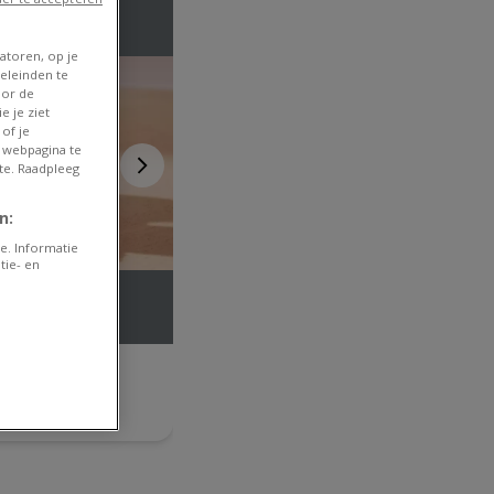
atoren, op je
eleinden te
oor de
e je ziet
of je
 webpagina te
te. Raadpleeg
n:
e. Informatie
tie- en