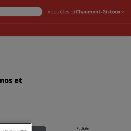
Vous êtes ici:
Chaumont-Gistoux
mos et
Publicité
er te accepteren