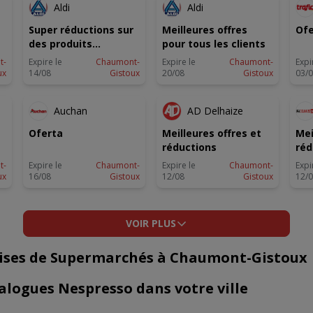
Aldi
Aldi
Super réductions sur
Meilleures offres
Ofe
des produits
pour tous les clients
sélectionnés
t-
Expire le
Chaumont-
Expire le
Chaumont-
Expi
ux
14/08
Gistoux
20/08
Gistoux
03/
U
NOUVEAU
ANTICIPÉ
Auchan
AD Delhaize
Oferta
Meilleures offres et
Mei
réductions
réd
t-
Expire le
Chaumont-
Expire le
Chaumont-
Expi
ux
16/08
Gistoux
12/08
Gistoux
12/
VOIR PLUS
rises de Supermarchés à Chaumont-Gistoux
alogues Nespresso dans votre ville