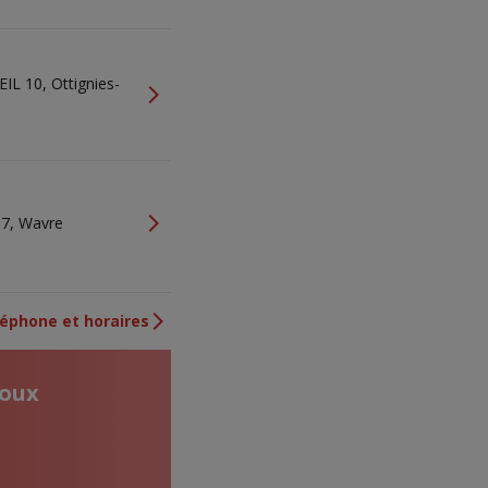
L 10, Ottignies-
e
7, Wavre
éphone et horaires
toux