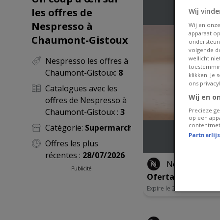
les offres de
Wij vinde
Nespresso à
Wij en onz
apparaat op
Chaumont-Gistoux
ondersteun
volgende do
wellicht ni
Nespresso les offres à
toestemmin
Chaumont-Gistoux:
8
klikken. Je
ons privacy
Catalogues avec les
Wij en o
offres de Nespresso à
Chaumont-Gistoux :
3
Precieze ge
op een appa
contentmet
Catégorie:
Supermarchés
Partnerlij
Offres les plus
récentes :
28/07/2026
Nespresso
Publicité
Oferta-NL
Expire le 28/08