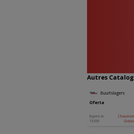
Tumbler
Yuzu Va
Vertuo
Trav
Ic
V
Autres Catalo
NOUVEA
Buurtslagers
Oferta
Expire le
Chaumon
15/09
Gisto
ANTICIP