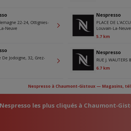
sso
Nespresso
lemagne 22-24, Ottignies-
PLACE DE L'ACCUEI
La-Neuve
Louvain-La-Neuv
5.7 km
sso
Nespresso
 De Jodoigne, 32, Grez-
RUE J. WAUTERS 8
6.7 km
Nespresso à Chaumont-Gistoux — Magasins, tél
 Nespresso les plus cliqués à Chaumont-Gis