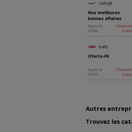
Colruyt
Nos meilleures
bonnes affaires
Expire le
Chaumon
25/08
Gisto
NOUVEA
trafic
Oferta-FR
Expire le
Chaumon
03/09
Gisto
Autres entrep
Trouvez les cat