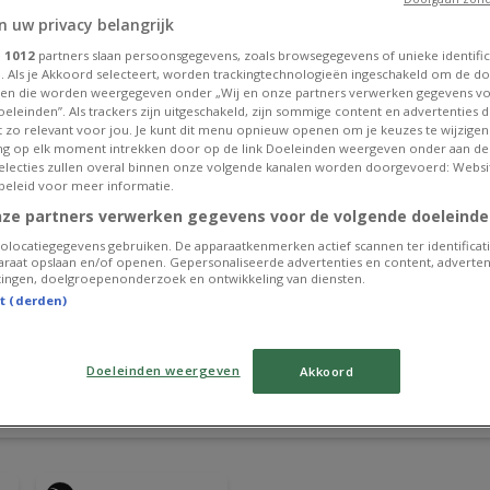
n uw privacy belangrijk
e
1012
partners slaan persoonsgegevens, zoals browsegegevens of unieke identific
. Als je Akkoord selecteert, worden trackingtechnologieën ingeschakeld om de do
en die worden weergegeven onder „Wij en onze partners verwerken gegevens v
eleinden”. Als trackers zijn uitgeschakeld, zijn sommige content en advertenties di
et zo relevant voor jou. Je kunt dit menu opnieuw openen om je keuzes te wijzigen 
g op elk moment intrekken door op de link Doeleinden weergeven onder aan de
 selecties zullen overal binnen onze volgende kanalen worden doorgevoerd: Websi
beleid voor meer informatie.
nze partners verwerken gegevens voor de volgende doeleinde
olocatiegegevens gebruiken. De apparaatkenmerken actief scannen ter identificati
raat opslaan en/of openen. Gepersonaliseerde advertenties en content, adverten
ingen, doelgroepenonderzoek en ontwikkeling van diensten.
st (derden)
Doeleinden weergeven
Akkoord