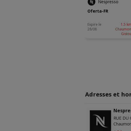
Nespresso
Oferta-FR
Expire le
1.5 km
28/08
Chaumon
Gisto
Adresses et ho
Nespre
RUE DU 
Chaumon