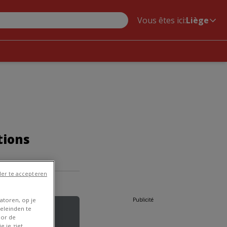
Vous êtes ici:
Liège
tions
er te accepteren
Publicité
atoren, op je
eleinden te
oor de
e je ziet