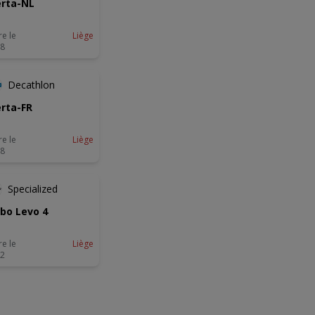
rta-NL
re le
Liège
08
-3 JOURS
Decathlon
rta-FR
re le
Liège
08
Specialized
bo Levo 4
re le
Liège
02