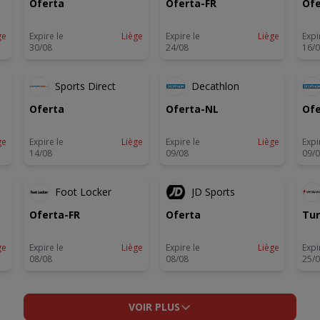
Oferta
Oferta-FR
Ofe
ge
Expire le
Liège
Expire le
Liège
Expi
30/08
24/08
16/
-3 JOURS
Sports Direct
Decathlon
Oferta
Oferta-NL
Ofe
ge
Expire le
Liège
Expire le
Liège
Expi
14/08
09/08
09/
S
-2 JOURS
-2 JOURS
Foot Locker
JD Sports
Oferta-FR
Oferta
Tur
ge
Expire le
Liège
Expire le
Liège
Expi
08/08
08/08
25/
VOIR PLUS