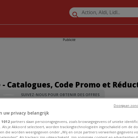
Publicité
 - Catalogues, Code Promo et Réduc
SUIVEZ-NOUS POUR OBTENIR DES OFFRES
Doorgaan zond
Promos Sport à Liège
»
Adidas à Liège
n uw privacy belangrijk
e
1012
partners slaan persoonsgegevens, zoals browsegegevens of unieke identific
. Als je Akkoord selecteert, worden trackingtechnologieën ingeschakeld om de do
en die worden weergegeven onder „Wij en onze partners verwerken gegevens v
eleinden”. Als trackers zijn uitgeschakeld, zijn sommige content en advertenties di