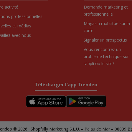
e activité
Demande marketing et
professionnelle
utions professionnelles
Magasin mal situé sur la
velles et médias
carte
vaillez avec nous
Signaler un prospectus
Vous rencontrez un
problème technique sur
l’appli ou le site?
Télécharger l'app Tiendeo
endeo ® 2026 · Shopfully Marketing S.L.U. – Palau de Mar – 08039 B