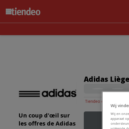
Adidas Liège
Tiendeo dans Liège
»
Wij vinde
Un coup d'œil sur
Wij en onz
apparaat op
les offres de Adidas
ondersteun
volgende do