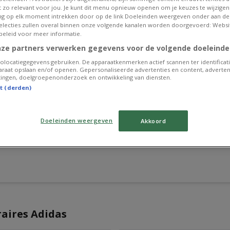
et zo relevant voor jou. Je kunt dit menu opnieuw openen om je keuzes te wijzigen 
g op elk moment intrekken door op de link Doeleinden weergeven onder aan de
 selecties zullen overal binnen onze volgende kanalen worden doorgevoerd: Websi
beleid voor meer informatie.
nze partners verwerken gegevens voor de volgende doeleinde
olocatiegegevens gebruiken. De apparaatkenmerken actief scannen ter identificati
raat opslaan en/of openen. Gepersonaliseerde advertenties en content, adverten
ingen, doelgroepenonderzoek en ontwikkeling van diensten.
st (derden)
Doeleinden weergeven
Akkoord
raires Adidas