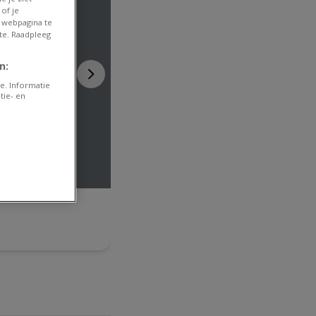
of je
 webpagina te
te. Raadpleeg
n:
e. Informatie
tie- en