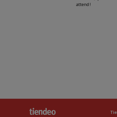
attend !
Ti