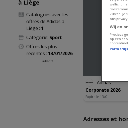
à Liège
wellicht ni
toestemmin
Catalogues avec les
klikken. Je
ons privacy
offres de Adidas à
Wij en o
Liège :
1
Precieze ge
Catégorie:
Sport
op een appa
contentmet
Offres les plus
Partnerlij
récentes :
13/01/2026
Publicité
Adidas
Corporate 2026
Expire le 13/01
Adresses et ho