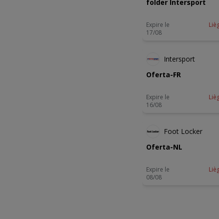
folder Intersport
Expire le
Liè
17/08
Intersport
Oferta-FR
Expire le
Liè
16/08
-2 JOUR
Foot Locker
Oferta-NL
Expire le
Liè
08/08