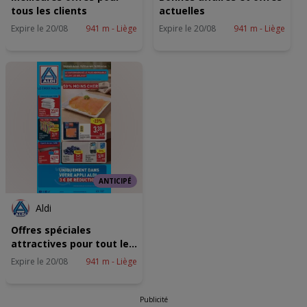
Precieze geolocatiegegevens gebruiken. De apparaatkenmerken
tous les clients
actuelles
actief scannen ter identificatie. Informatie op een apparaat opslaan
en/of openen. Gepersonaliseerde advertenties en content,
Expire le 20/08
941 m - Liège
Expire le 20/08
941 m - Liège
advertentie- en contentmetingen, doelgroepenonderzoek en
ontwikkeling van diensten.
Partnerlijst (derden)
ANTICIPÉ
Aldi
Offres spéciales
attractives pour tout le
monde
Expire le 20/08
941 m - Liège
Publicité