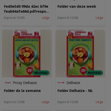
Fed0e5d0 99da 42ec bf9e
Folder van deze week
feab64afa66d.pdfresponse
content
Expire le 15/09
Liège
Expire le 12/08
Liège
dispositionattachment3B
filename2A3DUTF
82727Bon2527Ap2520
2520Buurtslagers2520
2520F2026 BAKO FOLDER
05
NOUVEAU
NOUVEAU
Proxy Delhaize
Delhaize
Folder de la semaine
Folder Delhaize - NL
Expire le 12/08
Liège
Expire le 12/08
Liège