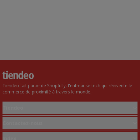
Tiendeo fait partie de Shopfully, l'entreprise tech qui réinvente le
commerce de proximité à travers le monde.
Tiendeo
Notre activité
Contactez-nous
Solutions professionnelles
Demande marketing et professionnelle
Index
Nouvelles et médias