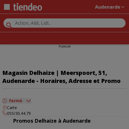
Audenarde
Publicité
Magasin Delhaize | Meerspoort, 51,
Audenarde - Horaires, Adresse et Promo
Fermé
Carte
dimanche
08:00 - 20:00
055/30.44.79
lundi
08:00 - 20:00
Promos Delhaize à Audenarde
mardi
08:00 - 20:00