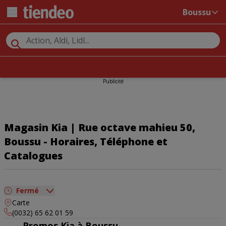
Boussu
Publicité
Magasin Kia | Rue octave mahieu 50,
Boussu - Horaires, Téléphone et
Catalogues
Fermé
Carte
dimanche
Fermé
(0032) 65 62 01 59
lundi
Fermé
Promos Kia à Boussu