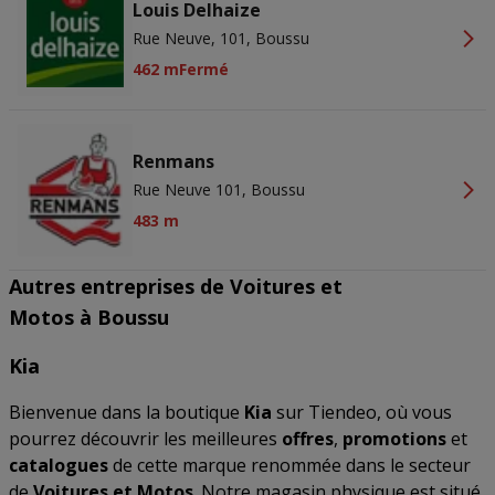
Louis Delhaize
Rue Neuve, 101, Boussu
462 m
Fermé
Renmans
Rue Neuve 101, Boussu
483 m
Autres entreprises de Voitures et
Motos à Boussu
Kia
Bienvenue dans la boutique
Kia
sur Tiendeo, où vous
pourrez découvrir les meilleures
offres
,
promotions
et
catalogues
de cette marque renommée dans le secteur
de
Voitures et Motos
. Notre magasin physique est situé