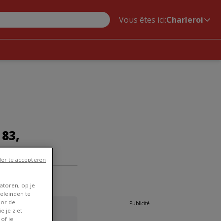
Vous êtes ici:
Charleroi
83,
er te accepteren
atoren, op je
eleinden te
oor de
Publicité
e je ziet
of je