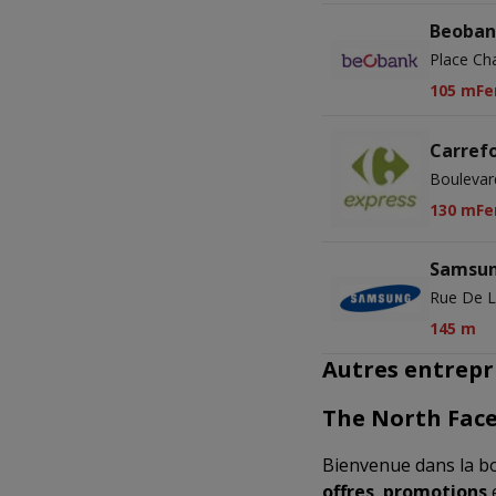
Beoban
Place Cha
105 m
Fe
Carrefo
Boulevar
130 m
Fe
Samsu
Rue De L
145 m
Autres entrepri
The North Fac
Bienvenue dans la b
offres
,
promotions