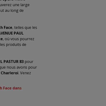
ouverez une large
ut au long de
h Face
, telles que les
AVENUE PAUL
ce
, où vous pourrez
les produits de
L PASTUR 83
pour
 que nous avons pour
à
Charleroi
. Venez
h Face dans