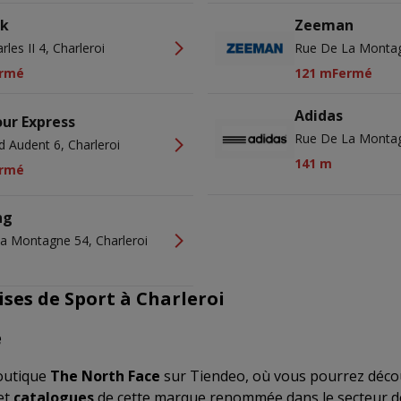
k
Zeeman
rles II 4, Charleroi
Rue De La Montag
rmé
121 m
Fermé
Adidas
ur Express
Rue De La Montag
d Audent 6, Charleroi
141 m
rmé
ng
a Montagne 54, Charleroi
ses de Sport à Charleroi
e
outique
The North Face
sur Tiendeo, où vous pourrez décou
et
catalogues
de cette marque renommée dans le secteur 