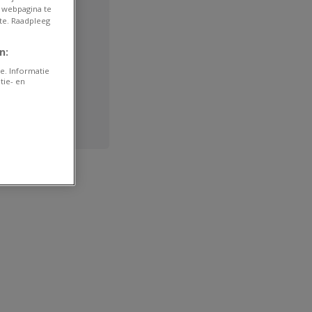
 webpagina te
te. Raadpleeg
n:
e. Informatie
tie- en
Face