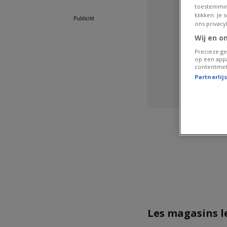
toestemmin
klikken. Je
Publicité
ons privacy
Wij en o
Precieze ge
op een appa
contentmet
Partnerlij
Nou
Les magasins l