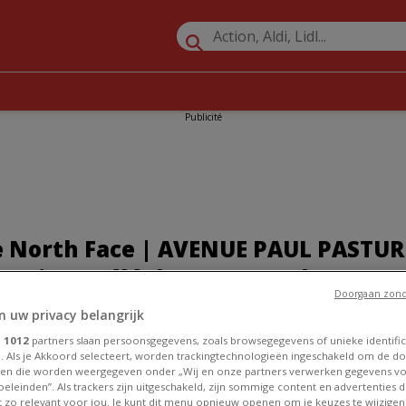
Publicité
 North Face | AVENUE PAUL PASTUR 
Horaires, Téléphone et Catalogues
Doorgaan zond
n uw privacy belangrijk
»
Promos Sport à Charleroi
»
The North Face à Charleroi
»
e
1012
partners slaan persoonsgegevens, zoals browsegegevens of unieke identific
NUE PAUL PASTUR 83
. Als je Akkoord selecteert, worden trackingtechnologieën ingeschakeld om de do
en die worden weergegeven onder „Wij en onze partners verwerken gegevens v
eleinden”. Als trackers zijn uitgeschakeld, zijn sommige content en advertenties di
et zo relevant voor jou. Je kunt dit menu opnieuw openen om je keuzes te wijzigen 