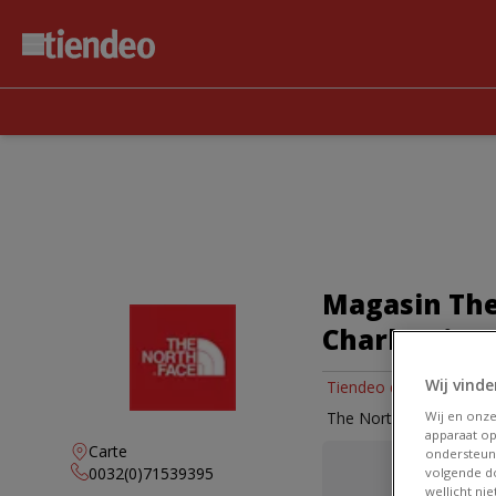
Magasin The
Charleroi - 
Wij vinde
Tiendeo dans Charleroi
Wij en onz
The North Face | AVE
apparaat op
Carte
ondersteun
0032(0)71539395
volgende do
wellicht ni