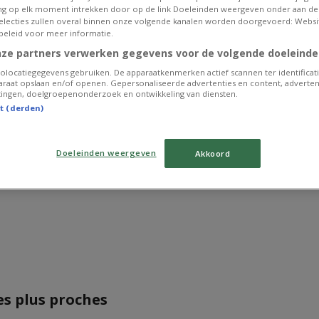
g op elk moment intrekken door op de link Doeleinden weergeven onder aan de
 selecties zullen overal binnen onze volgende kanalen worden doorgevoerd: Websi
beleid voor meer informatie.
nze partners verwerken gegevens voor de volgende doeleinde
olocatiegegevens gebruiken. De apparaatkenmerken actief scannen ter identificati
raat opslaan en/of openen. Gepersonaliseerde advertenties en content, adverten
ingen, doelgroepenonderzoek en ontwikkeling van diensten.
st (derden)
s sommes sur le point de publier des offres de The North 
Doeleinden weergeven
Akkoord
Publicité
es plus proches