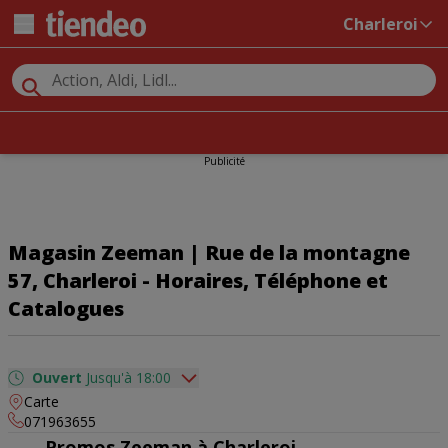
Charleroi
Publicité
Magasin Zeeman | Rue de la montagne
57, Charleroi - Horaires, Téléphone et
Catalogues
Ouvert
Jusqu'à 18:00
Carte
dimanche
09:00 - 18:00
071963655
lundi
09:00 - 18:00
Promos Zeeman à Charleroi