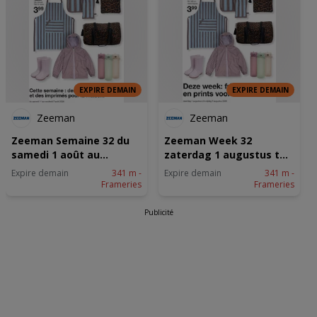
Wij en onze partners verwerken gegevens voor de
volgende doeleinden:
Precieze geolocatiegegevens gebruiken. De apparaatkenmerken
actief scannen ter identificatie. Informatie op een apparaat opslaan
en/of openen. Gepersonaliseerde advertenties en content,
advertentie- en contentmetingen, doelgroepenonderzoek en
ontwikkeling van diensten.
EXPIRE DEMAIN
EXPIRE DEMAIN
Partnerlijst (derden)
Zeeman
Zeeman
Zeeman Semaine 32 du
Zeeman Week 32
samedi 1 août au
zaterdag 1 augustus tm
vendredi 7 août 2026.
vrijdag 7 augustus 2026.
Expire demain
341 m -
Expire demain
341 m -
Frameries
Frameries
Publicité