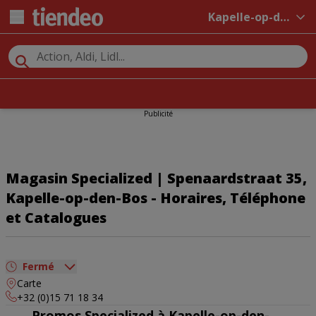
Kapelle-op-den-Bos
Publicité
Magasin Specialized | Spenaardstraat 35,
Kapelle-op-den-Bos - Horaires, Téléphone
et Catalogues
Fermé
Carte
dimanche
Fermé
+32 (0)15 71 18 34
lundi
Fermé
Promos Specialized à Kapelle-op-den-