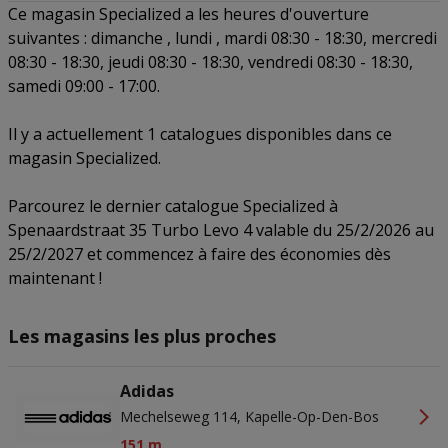
Ce magasin Specialized a les heures d'ouverture
Precieze geolocatiegegevens gebruiken. De apparaatkenmerken
actief scannen ter identificatie. Informatie op een apparaat opslaan
suivantes : dimanche , lundi , mardi 08:30 - 18:30, mercredi
en/of openen. Gepersonaliseerde advertenties en content,
08:30 - 18:30, jeudi 08:30 - 18:30, vendredi 08:30 - 18:30,
advertentie- en contentmetingen, doelgroepenonderzoek en
ontwikkeling van diensten.
samedi 09:00 - 17:00.
Partnerlijst (derden)
Il y a actuellement 1 catalogues disponibles dans ce
magasin Specialized.
Parcourez le dernier catalogue Specialized à
Spenaardstraat 35 Turbo Levo 4 valable du 25/2/2026 au
25/2/2027 et commencez à faire des économies dès
maintenant !
Les magasins les plus proches
Adidas
Mechelseweg 114, Kapelle-Op-Den-Bos
151 m