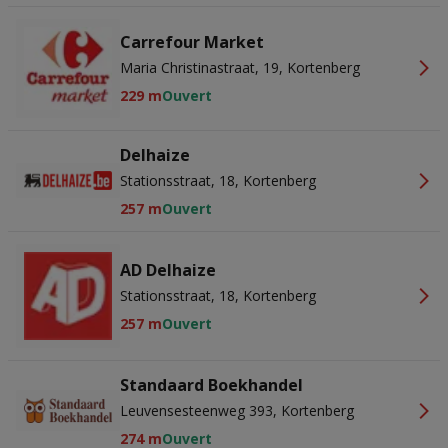
advertentie- en contentmetingen, doelgroepenonderzoek en
ontwikkeling van diensten.
Partnerlijst (derden)
Carrefour Market
Maria Christinastraat, 19, Kortenberg
229 m
Ouvert
Delhaize
Stationsstraat, 18, Kortenberg
257 m
Ouvert
AD Delhaize
Stationsstraat, 18, Kortenberg
257 m
Ouvert
Standaard Boekhandel
Leuvensesteenweg 393, Kortenberg
274 m
Ouvert