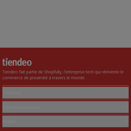
Tiendeo fait partie de Shopfully, l'entreprise tech qui réinvente le
commerce de proximité à travers le monde.
Tiendeo
Notre activité
Contactez-nous
Solutions professionnelles
Demande marketing et professionnelle
Index
Nouvelles et médias
Magasin mal situé sur la carte