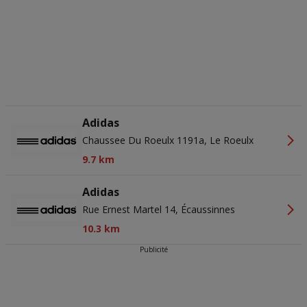
ons privacybeleid voor meer informatie.
Wij en onze partners verwerken gegevens voor de
volgende doeleinden:
Precieze geolocatiegegevens gebruiken. De apparaatkenmerken
actief scannen ter identificatie. Informatie op een apparaat opslaan
en/of openen. Gepersonaliseerde advertenties en content,
advertentie- en contentmetingen, doelgroepenonderzoek en
ontwikkeling van diensten.
Partnerlijst (derden)
Adidas
Chaussee Du Roeulx 1191a, Le Roeulx
9.7 km
Adidas
Rue Ernest Martel 14, Écaussinnes
10.3 km
Publicité