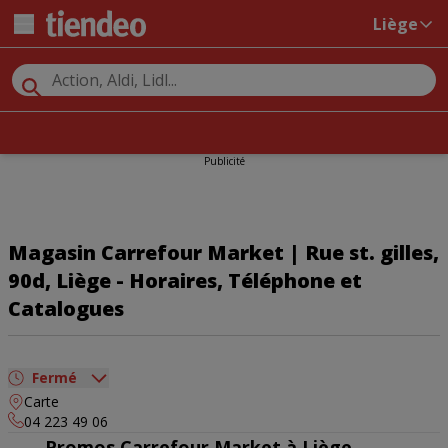
Liège
Publicité
Magasin Carrefour Market | Rue st. gilles,
90d, Liège - Horaires, Téléphone et
Catalogues
Fermé
Carte
dimanche
09:00 - 19:00
04 223 49 06
lundi
08:00 - 19:30
Promos Carrefour Market à Liège