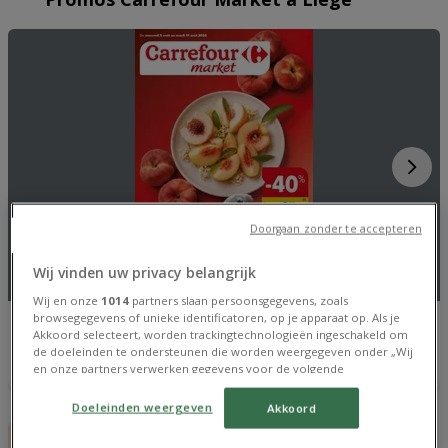
mardi
08:00 - 19:30
mercredi
08:00 - 19:30
jeudi
08:00 - 19:30
vendredi
08:00 - 19:30
samedi
09:00 - 19:00
Doorgaan zonder te accepteren
Wij vinden uw privacy belangrijk
Wij en onze
1014
partners slaan persoonsgegevens, zoals
browsegegevens of unieke identificatoren, op je apparaat op. Als je
Carrefour Market
Akkoord selecteert, worden trackingtechnologieën ingeschakeld om
Market Promotions de la semaine
de doeleinden te ondersteunen die worden weergegeven onder „Wij
en onze partners verwerken gegevens voor de volgende
Expire le 11/08
doeleinden”. Als trackers zijn uitgeschakeld, zijn sommige content en
advertenties die je ziet wellicht niet zo relevant voor jou. Je kunt dit
Doeleinden weergeven
Akkoord
menu opnieuw openen om je keuzes te wijzigen of je toestemming
op elk moment intrekken door op de link Doeleinden weergeven