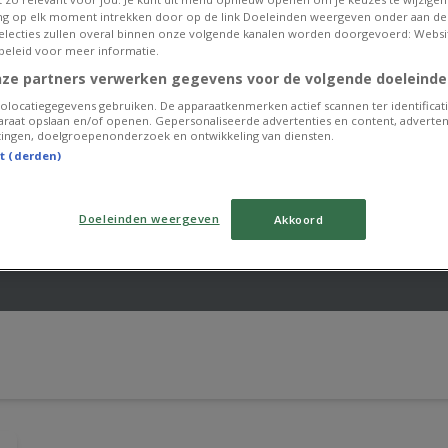
g op elk moment intrekken door op de link Doeleinden weergeven onder aan de
 selecties zullen overal binnen onze volgende kanalen worden doorgevoerd: Websi
beleid voor meer informatie.
nze partners verwerken gegevens voor de volgende doeleinde
olocatiegegevens gebruiken. De apparaatkenmerken actief scannen ter identificati
raat opslaan en/of openen. Gepersonaliseerde advertenties en content, adverten
ingen, doelgroepenonderzoek en ontwikkeling van diensten.
st (derden)
Doeleinden weergeven
Akkoord