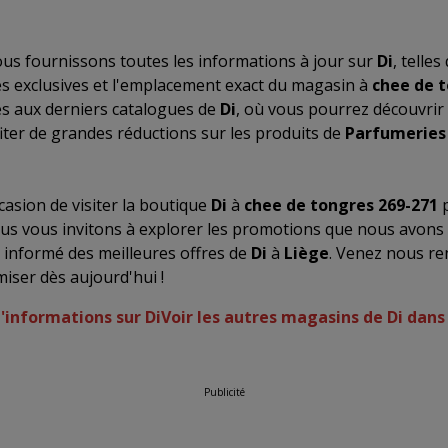
us fournissons toutes les informations à jour sur
Di
, telle
res exclusives et l'emplacement exact du magasin à
chee de t
ès aux derniers catalogues de
Di
, où vous pourrez découvrir
iter de grandes réductions sur les produits de
Parfumeries
asion de visiter la boutique
Di
à
chee de tongres 269-271
p
us vous invitons à explorer les promotions que nous avons
r informé des meilleures offres de
Di
à
Liège
. Venez nous ren
ser dès aujourd'hui !
d'informations sur Di
Voir les autres magasins de Di dans
Publicité