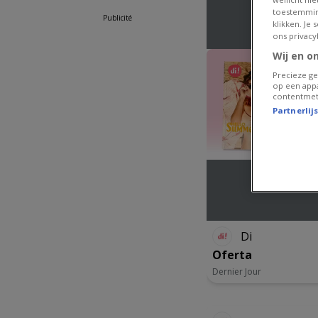
toestemmin
Publicité
klikken. Je
ons privacy
Wij en o
Precieze ge
op een appa
contentmet
Partnerlij
Di
Oferta
Dernier Jour