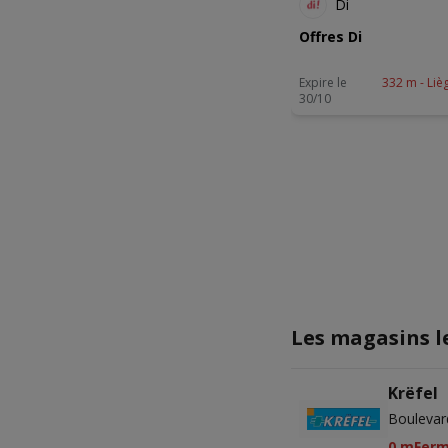
Di
Offres Di
Expire le
332 m - Liè
30/10
Les magasins l
Krëfel
Boulevar
0 m
Fer