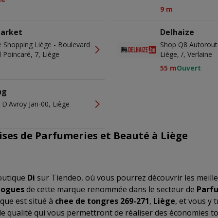
9 m
arket
Delhaize
é Shopping Liège - Boulevard
Shop Q8 Autoroute
Poincaré, 7, Liège
Liège, /, Verlaine
55 m
Ouvert
ng
 D'Avroy Jan-00, Liège
ises de Parfumeries et Beauté à Liège
outique
Di
sur Tiendeo, où vous pourrez découvrir les meill
logues
de cette marque renommée dans le secteur de
Parfu
que est situé à
chee de tongres 269-271
,
Liège
, et vous y
 qualité qui vous permettront de réaliser des économies to