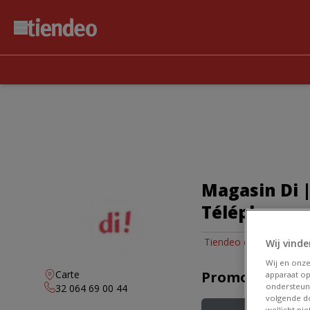
Magasin Di |
Téléphone e
Tiendeo dans Liège
»
Wij vinde
Wij en onz
Carte
Promos Di à Li
apparaat op
ondersteun
32 064 69 00 44
volgende do
wellicht ni