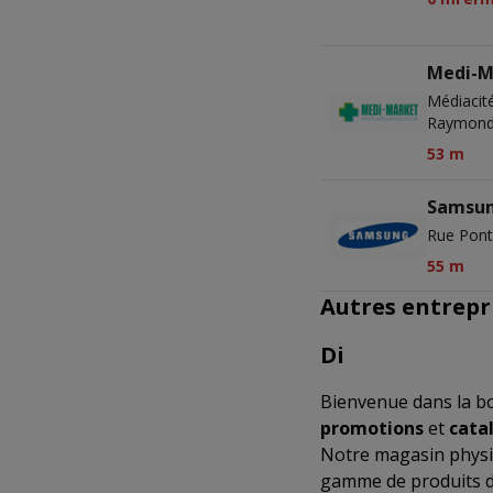
Medi-M
Médiacit
Raymond 
53 m
Samsu
Rue Pont
55 m
Autres entrepr
Di
Bienvenue dans la b
promotions
et
cata
Notre magasin physi
gamme de produits de