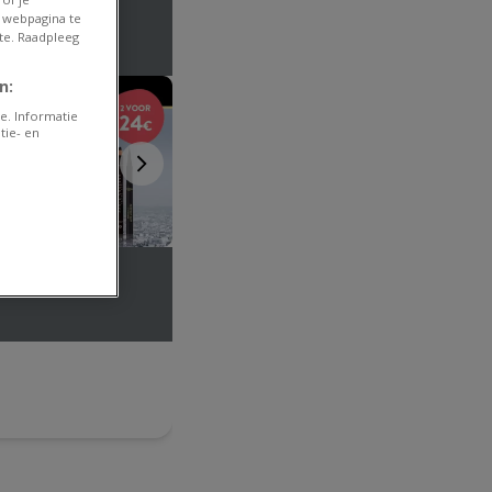
 webpagina te
te. Raadpleeg
n:
e. Informatie
tie- en