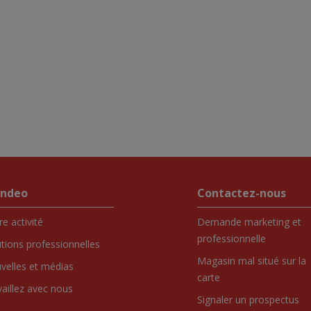
endeo
Contactez-nous
e activité
Demande marketing et
professionnelle
utions professionnelles
Magasin mal situé sur la
velles et médias
carte
vaillez avec nous
Signaler un prospectus