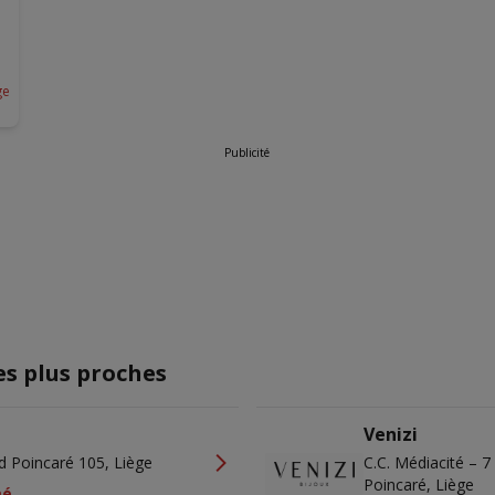
ge
Publicité
es plus proches
Venizi
d Poincaré 105, Liège
C.C. Médiacité – 
Poincaré, Liège
mé