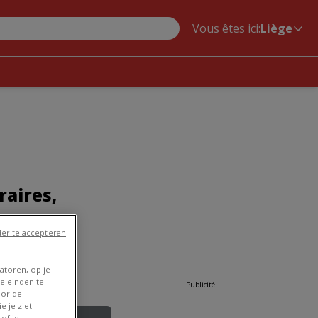
Vous êtes ici:
Liège
raires,
er te accepteren
 tongres 269-271
atoren, op je
eleinden te
Publicité
oor de
e je ziet
of je