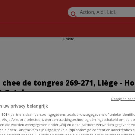
Publicité
 chee de tongres 269-271, Liège - Ho
t Catalogues
Doorgaan zond
Promos Parfumeries et Beauté à Liège
»
Di à Liège
»
Di | chee de
n uw privacy belangrijk
e
1014
partners slaan persoonsgegevens, zoals browsegegevens of unieke identific
ège
. Als je Akkoord selecteert, worden trackingtechnologieën ingeschakeld om de do
en die worden weergegeven onder „Wij en onze partners verwerken gegevens v
eleinden”. Als trackers zijn uitgeschakeld, zijn sommige content en advertenties di
et zo relevant voor jou. Je kunt dit menu opnieuw openen om je keuzes te wijzigen 