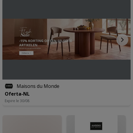
Precieze geolocatiegegevens gebruiken. De apparaatkenmerken
actief scannen ter identificatie. Informatie op een apparaat opslaan
en/of openen. Gepersonaliseerde advertenties en content,
advertentie- en contentmetingen, doelgroepenonderzoek en
ontwikkeling van diensten.
Partnerlijst (derden)
Maisons du Monde
Oferta-NL
Expire le 30/08