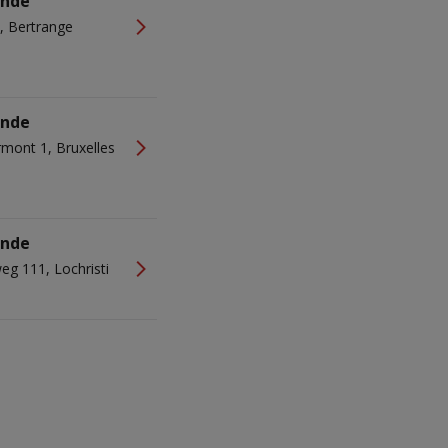
onde
, Bertrange
onde
mont 1, Bruxelles
onde
g 111, Lochristi