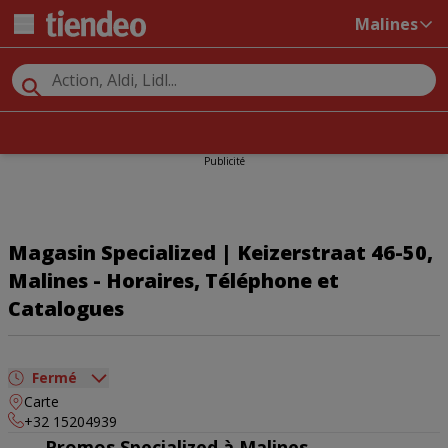
Malines
Publicité
Magasin Specialized | Keizerstraat 46-50,
Malines - Horaires, Téléphone et
Catalogues
Fermé
Carte
dimanche
Fermé
+32 15204939
lundi
Fermé
Promos Specialized à Malines