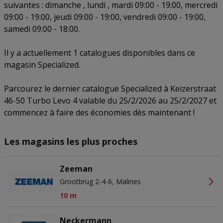
suivantes : dimanche , lundi , mardi 09:00 - 19:00, mercredi
actief scannen ter identificatie. Informatie op een apparaat opslaan
en/of openen. Gepersonaliseerde advertenties en content,
09:00 - 19:00, jeudi 09:00 - 19:00, vendredi 09:00 - 19:00,
advertentie- en contentmetingen, doelgroepenonderzoek en
ontwikkeling van diensten.
samedi 09:00 - 18:00.
Partnerlijst (derden)
Il y a actuellement 1 catalogues disponibles dans ce
magasin Specialized.
Parcourez le dernier catalogue Specialized à Keizerstraat
46-50 Turbo Levo 4 valable du 25/2/2026 au 25/2/2027 et
commencez à faire des économies dès maintenant !
Les magasins les plus proches
Zeeman
Grootbrug 2-4-6, Malines
10 m
Neckermann