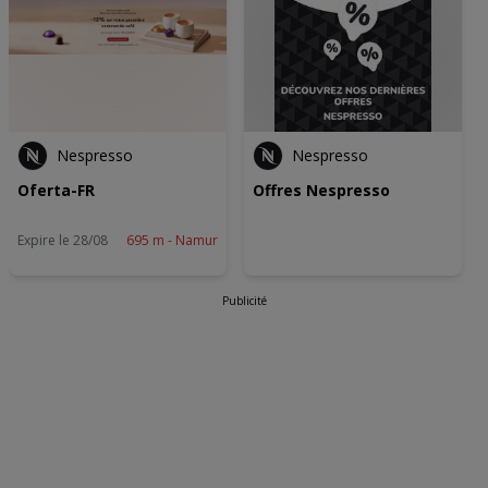
Wij en onze partners verwerken gegevens voor de
volgende doeleinden:
Precieze geolocatiegegevens gebruiken. De apparaatkenmerken
actief scannen ter identificatie. Informatie op een apparaat opslaan
en/of openen. Gepersonaliseerde advertenties en content,
advertentie- en contentmetingen, doelgroepenonderzoek en
ontwikkeling van diensten.
Partnerlijst (derden)
Nespresso
Nespresso
Oferta-FR
Offres Nespresso
Expire le 28/08
695 m - Namur
Publicité