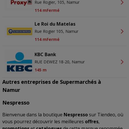
Rue Rogier, 105, Namur
114 m
Fermé
Le Roi du Matelas
Rue Rogier 105, Namur
114 m
Fermé
KBC Bank
RUE DEWEZ 18-20, Namur
145 m
Autres entreprises de Supermarchés à
Namur
Nespresso
Bienvenue dans la boutique
Nespresso
sur Tiendeo, où
vous pourrez découvrir les meilleures
offres
,
promotions
et
catalogues
de cette marque renommée