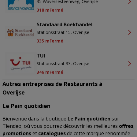
35 Waversesteenweg, Overijse
318 m
Fermé
Standaard Boekhandel
Stationsstraat 15, Overijse
335 m
Fermé
TUI
Stationsstraat 33, Overijse
346 m
Fermé
Autres entreprises de Restaurants à
Overijse
Le Pain quotidien
Bienvenue dans la boutique
Le Pain quotidien
sur
Tiendeo, où vous pourrez découvrir les meilleures
offres
,
promotions
et
catalogues
de cette marque renommée