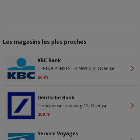
actief scannen ter identificatie. Informatie op een apparaat opslaan
en/of openen. Gepersonaliseerde advertenties en content,
advertentie- en contentmetingen, doelgroepenonderzoek en
ontwikkeling van diensten.
Partnerlijst (derden)
Les magasins les plus proches
KBC Bank
TERHULPENSESTEENWEG 2, Overijse
66 m
Deutsche Bank
Terhulpensesteenweg 12, Overijse
200 m
Service Voyages