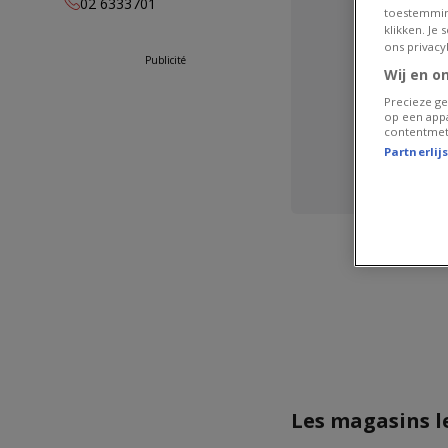
02 6333701
toestemmin
lundi
09:00 -
klikken. Je
18:30
ons privacy
Publicité
mardi
09:00 -
Wij en o
18:30
Precieze ge
mercredi
09:00 -
op een appa
18:30
contentmet
Partnerlij
jeudi
09:00 -
Nous s
18:30
vendredi
09:00 -
18:30
samedi
09:00 -
18:00
Les magasins l