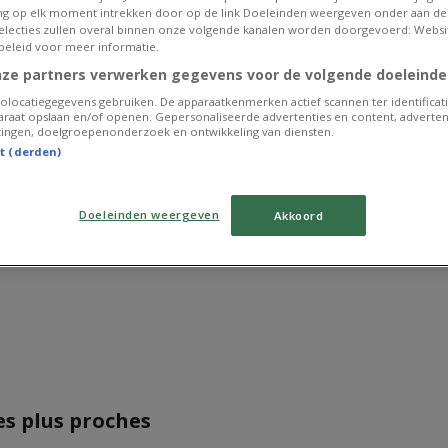
g op elk moment intrekken door op de link Doeleinden weergeven onder aan de
 selecties zullen overal binnen onze volgende kanalen worden doorgevoerd: Websi
beleid voor meer informatie.
nze partners verwerken gegevens voor de volgende doeleinde
olocatiegegevens gebruiken. De apparaatkenmerken actief scannen ter identificati
raat opslaan en/of openen. Gepersonaliseerde advertenties en content, adverten
ingen, doelgroepenonderzoek en ontwikkeling van diensten.
st (derden)
ommes sur le point de publier des offres de Standaard Boe
Doeleinden weergeven
Akkoord
Publicité
es plus proches