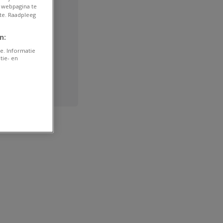
 webpagina te
te. Raadpleeg
n:
e. Informatie
tie- en
khandel