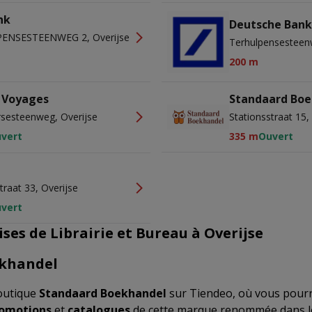
nk
Deutsche Ban
ENSESTEENWEG 2, Overijse
Terhulpensesteen
200 m
e Voyages
Standaard Bo
sesteenweg, Overijse
Stationsstraat 15,
vert
335 m
Ouvert
traat 33, Overijse
vert
ses de Librairie et Bureau à Overijse
khandel
outique
Standaard Boekhandel
sur Tiendeo, où vous pourr
omotions
et
catalogues
de cette marque renommée dans le