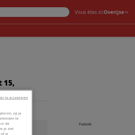
Vous êtes ici:
Overijse
 15,
er te accepteren
Overijse
»
atoren, op je
eleinden te
oor de
Publicité
e je ziet
of je