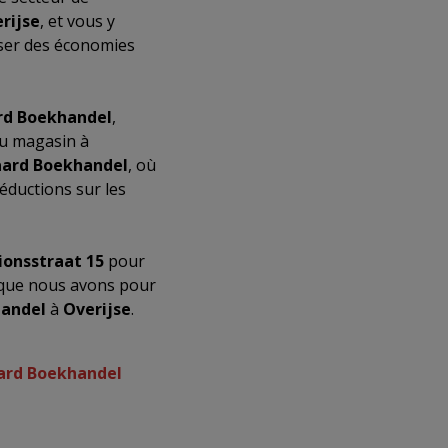
rijse
, et vous y
iser des économies
rd Boekhandel
,
 du magasin à
ard Boekhandel
, où
éductions sur les
ionsstraat 15
pour
 que nous avons pour
andel
à
Overijse
.
aard Boekhandel