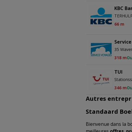
KBC Ba
TERHULP
66 m
Servic
35 Waver
318 m
Ou
TUI
Stationss
346 m
Ou
Autres entrepri
Standaard Boe
Bienvenue dans la b
meilleures
offres
,
pr