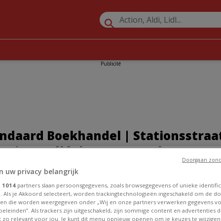
Publicité
ndaard Boekhandel | Stationsstraat
oraires, Téléphone et Catalogues
Doorgaan zond
n uw privacy belangrijk
»
Promos Librairie et Bureau à Overijse
»
Standaard Boekhandel à 
e
1014
partners slaan persoonsgegevens, zoals browsegegevens of unieke identific
 Stationsstraat 15
. Als je Akkoord selecteert, worden trackingtechnologieën ingeschakeld om de do
en die worden weergegeven onder „Wij en onze partners verwerken gegevens v
eleinden”. Als trackers zijn uitgeschakeld, zijn sommige content en advertenties di
et zo relevant voor jou. Je kunt dit menu opnieuw openen om je keuzes te wijzigen 