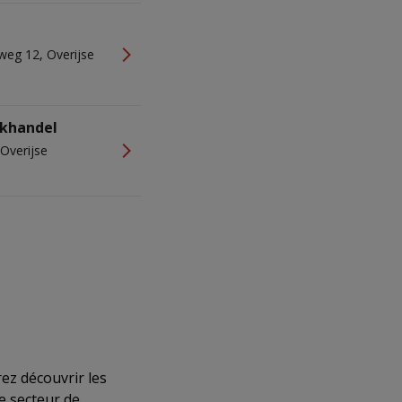
k
weg 12, Overijse
ekhandel
 Overijse
ez découvrir les
 secteur de