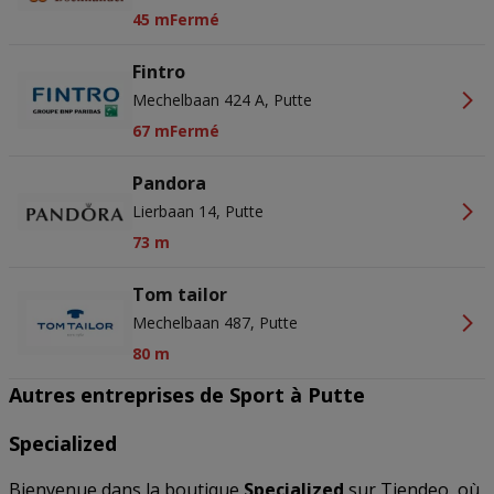
45 m
Fermé
Fintro
Mechelbaan 424 A, Putte
67 m
Fermé
Pandora
Lierbaan 14, Putte
73 m
Tom tailor
Mechelbaan 487, Putte
80 m
Autres entreprises de Sport à Putte
Specialized
Bienvenue dans la boutique
Specialized
sur Tiendeo, où