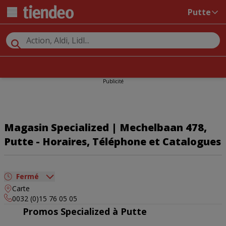
Putte
Publicité
Magasin Specialized | Mechelbaan 478,
Putte - Horaires, Téléphone et Catalogues
Fermé
Carte
dimanche
Fermé
0032 (0)15 76 05 05
lundi
10:00 - 18:30
Promos Specialized à Putte
mardi
09:00 - 19:00