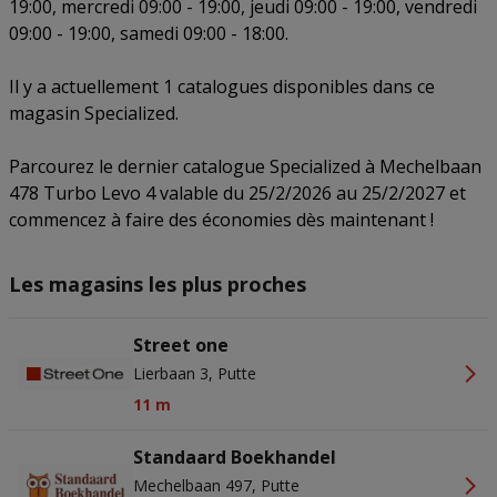
19:00, mercredi 09:00 - 19:00, jeudi 09:00 - 19:00, vendredi
actief scannen ter identificatie. Informatie op een apparaat opslaan
en/of openen. Gepersonaliseerde advertenties en content,
09:00 - 19:00, samedi 09:00 - 18:00.
advertentie- en contentmetingen, doelgroepenonderzoek en
ontwikkeling van diensten.
Partnerlijst (derden)
Il y a actuellement 1 catalogues disponibles dans ce
magasin Specialized.
Parcourez le dernier catalogue Specialized à Mechelbaan
478 Turbo Levo 4 valable du 25/2/2026 au 25/2/2027 et
commencez à faire des économies dès maintenant !
Les magasins les plus proches
Street one
Lierbaan 3, Putte
11 m
Standaard Boekhandel
Mechelbaan 497, Putte