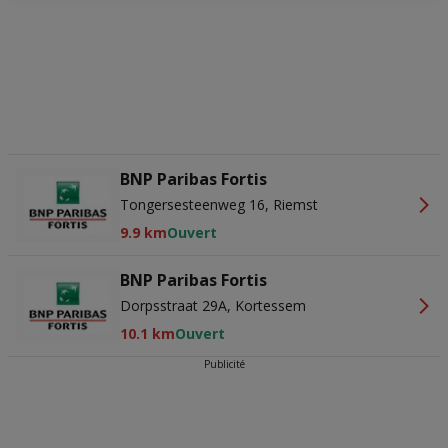
onze volgende kanalen worden doorgevoerd: Website. Raadpleeg
ons privacybeleid voor meer informatie.
Wij en onze partners verwerken gegevens voor de
volgende doeleinden:
Precieze geolocatiegegevens gebruiken. De apparaatkenmerken
actief scannen ter identificatie. Informatie op een apparaat opslaan
en/of openen. Gepersonaliseerde advertenties en content,
advertentie- en contentmetingen, doelgroepenonderzoek en
ontwikkeling van diensten.
Partnerlijst (derden)
BNP Paribas Fortis
Tongersesteenweg 16, Riemst
9.9 km
Ouvert
BNP Paribas Fortis
Dorpsstraat 29A, Kortessem
10.1 km
Ouvert
Publicité