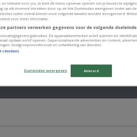
et zo relevant voor jou. Je kunt dit menu opnieuw openen om je keuzes te wijzigen 
g op elk moment intrekken door op de link Doeleinden weergeven onder aan de
 selecties zullen overal binnen onze volgende kanalen worden doorgevoerd: Websi
beleid voor meer informatie.
nze partners verwerken gegevens voor de volgende doeleinde
olocatiegegevens gebruiken. De apparaatkenmerken actief scannen ter identificati
raat opslaan en/of openen. Gepersonaliseerde advertenties en content, adverten
ingen, doelgroepenonderzoek en ontwikkeling van diensten.
st (derden)
Doeleinden weergeven
Akkoord