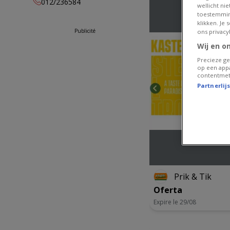
012/236584
wellicht ni
lundi
Fermé
toestemmin
mardi
09:00 -
klikken. Je
Publicité
18:00
ons privacy
Wij en o
mercredi
09:00 -
18:00
Precieze ge
op een appa
jeudi
09:00 -
contentmet
18:00
Partnerlij
vendredi
09:00 -
18:00
samedi
09:00 -
18:00
Prik & Tik
Oferta
Expire le 29/08