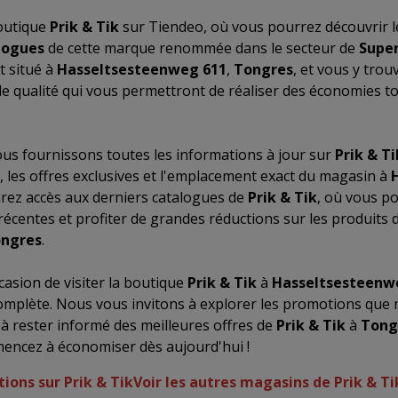
outique
Prik & Tik
sur Tiendeo, où vous pourrez découvrir l
logues
de cette marque renommée dans le secteur de
Supe
t situé à
Hasseltsesteenweg 611
,
Tongres
, et vous y trou
 qualité qui vous permettront de réaliser des économies to
us fournissons toutes les informations à jour sur
Prik & Ti
, les offres exclusives et l'emplacement exact du magasin à
urez accès aux derniers catalogues de
Prik & Tik
, où vous po
récentes et profiter de grandes réductions sur les produits 
ngres
.
asion de visiter la boutique
Prik & Tik
à
Hasseltsesteenw
omplète. Nous vous invitons à explorer les promotions que
 à rester informé des meilleures offres de
Prik & Tik
à
Tong
mencez à économiser dès aujourd'hui !
ions sur Prik & Tik
Voir les autres magasins de Prik & T