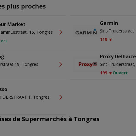
es plus proches
Garmin
our Market
Sint-Truiderstraat
aminÉestraat, 15, Tongres
119 m
ert
ng
Proxy Delhaiz
erstraat 19, Tongres
Sint-Truiderstraat
199 m
Ouvert
sso
UIDERSTRAAT 1, Tongres
ises de Supermarchés à Tongres