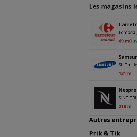
Les magasins l
Carref
Edmond J
69 m
Ouv
Samsu
St. Truid
121 m
Nespre
SINT TR
218 m
Autres entrepr
Prik & Tik