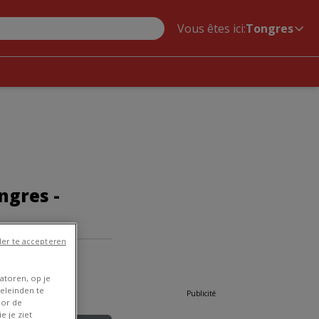
Vous êtes ici:
Tongres
ngres -
er te accepteren
atoren, op je
eleinden te
Publicité
oor de
e je ziet