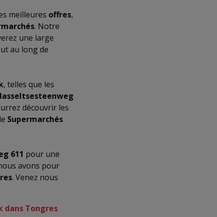
es meilleures
offres
,
rmarchés
. Notre
verez une large
ut au long de
k
, telles que les
Hasseltsesteenweg
urrez découvrir les
de
Supermarchés
eg 611
pour une
 nous avons pour
res
. Venez nous
ik dans Tongres