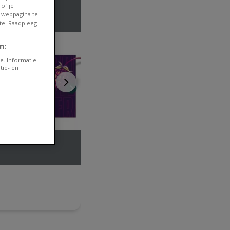
of je
 webpagina te
te. Raadpleeg
n:
e. Informatie
tie- en