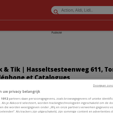
Publicité
 & Tik | Hasseltsesteenweg 611, To
éléphone et Catalogues
Doorgaan zond
»
Promos Supermarchés à Tongres
»
Prik & Tik à Tongres
»
n uw privacy belangrijk
steenweg 611
e
1012
partners slaan persoonsgegevens, zoals browsegegevens of unieke identific
Tik à Tongres
. Als je Akkoord selecteert, worden trackingtechnologieën ingeschakeld om de do
en die worden weergegeven onder „Wij en onze partners verwerken gegevens v
eleinden”. Als trackers zijn uitgeschakeld, zijn sommige content en advertenties di