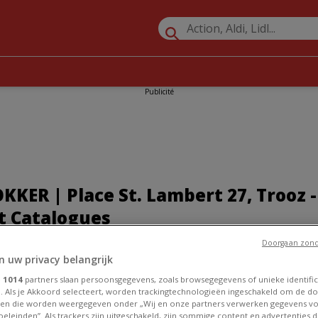
Publicité
KER | Place St. Lambert 27, Trooz -
t Catalogues
Doorgaan zond
Promos Meubles et Décoration à Trooz
»
BLOKKER à Trooz
»
n uw privacy belangrijk
ambert 27
e
1014
partners slaan persoonsgegevens, zoals browsegegevens of unieke identific
R à Trooz
. Als je Akkoord selecteert, worden trackingtechnologieën ingeschakeld om de do
en die worden weergegeven onder „Wij en onze partners verwerken gegevens v
eleinden”. Als trackers zijn uitgeschakeld, zijn sommige content en advertenties di