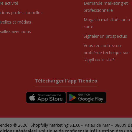
e activité
Demande marketing et
professionnelle
utions professionnelles
Magasin mal situé sur la
velles et médias
carte
vaillez avec nous
Signaler un prospectus
Vous rencontrez un
problème technique sur
l’appli ou le site?
Télécharger l'app Tiendeo
endeo ® 2026 · Shopfully Marketing S.L.U. – Palau de Mar – 08039 B
ditions générales
Politique de confidentialité
Gestion des Coo