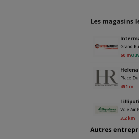
Les magasins l
Interm
Grand Ru
60 m
Ouv
Helena
Place Du
451 m
Lilliput
Voie Air 
3.2 km
Autres entrepr