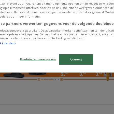
et zo relevant voor jou. Je kunt dit menu opnieuw openen om je keuzes te wijzigen 
g op elk moment intrekken door op de link Doeleinden weergeven onder aan de
 selecties zullen overal binnen onze volgende kanalen worden doorgevoerd: Websi
beleid voor meer informatie.
nze partners verwerken gegevens voor de volgende doeleinde
olocatiegegevens gebruiken. De apparaatkenmerken actief scannen ter identificati
raat opslaan en/of openen. Gepersonaliseerde advertenties en content, adverten
ingen, doelgroepenonderzoek en ontwikkeling van diensten.
st (derden)
Doeleinden weergeven
Akkoord