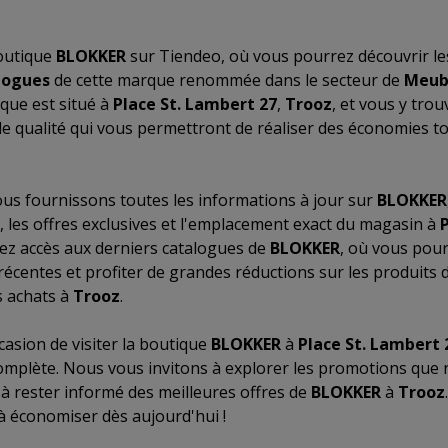
outique
BLOKKER
sur Tiendeo, où vous pourrez découvrir le
logues
de cette marque renommée dans le secteur de
Meubl
que est situé à
Place St. Lambert 27
,
Trooz
, et vous y tro
 qualité qui vous permettront de réaliser des économies to
us fournissons toutes les informations à jour sur
BLOKKER
, les offres exclusives et l'emplacement exact du magasin à
rez accès aux derniers catalogues de
BLOKKER
, où vous pour
récentes et profiter de grandes réductions sur les produits 
 achats à
Trooz
.
asion de visiter la boutique
BLOKKER
à
Place St. Lambert 
omplète. Nous vous invitons à explorer les promotions que
 à rester informé des meilleures offres de
BLOKKER
à
Trooz
à économiser dès aujourd'hui !