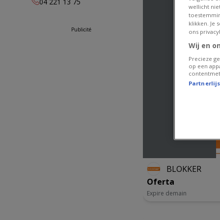
04 221 13 75
wellicht ni
lundi
09:30 -
toestemmin
18:30
klikken. Je
Publicité
mardi
09:30 -
ons privacy
18:30
Wij en o
mercredi
09:30 -
Precieze ge
18:30
op een appa
contentmet
jeudi
09:30 -
Partnerlij
18:30
vendredi
09:30 -
18:30
samedi
09:30 -
18:30
BLOKKER
Oferta
Expire demain