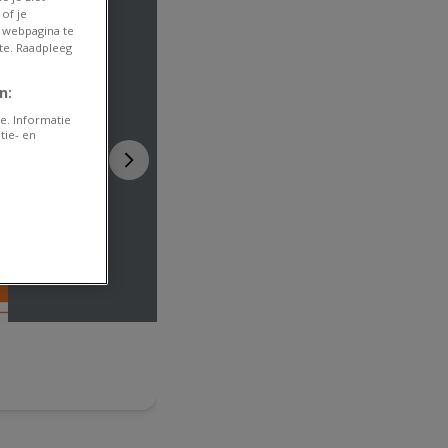
of je
 webpagina te
te. Raadpleeg
n:
e. Informatie
tie- en