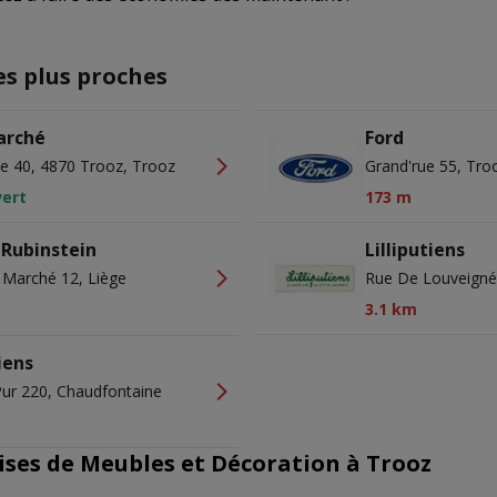
es plus proches
arché
Ford
e 40, 4870 Trooz, Trooz
Grand'rue 55, Tro
ert
173 m
 Rubinstein
Lilliputiens
 Marché 12, Liège
Rue De Louveigné
3.1 km
iens
Pur 220, Chaudfontaine
ises de Meubles et Décoration à Trooz