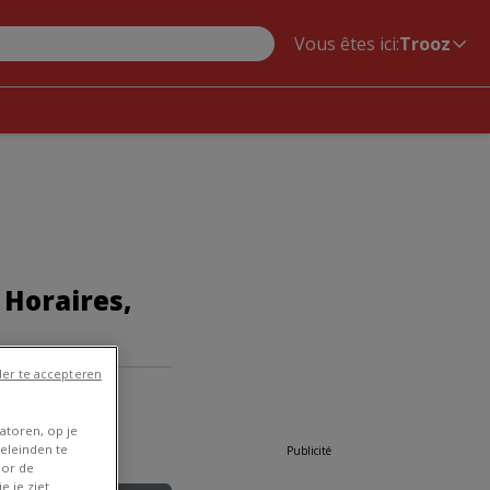
Vous êtes ici:
Trooz
 Horaires,
er te accepteren
atoren, op je
eleinden te
Publicité
oor de
e je ziet