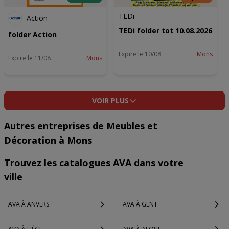
TEDi
Action
TEDi folder tot 10.08.2026
folder Action
Expire le 10/08
Mons
Expire le 11/08
Mons
VOIR PLUS
Autres entreprises de Meubles et
Décoration à Mons
Trouvez les catalogues AVA dans votre
ville
AVA À ANVERS
AVA À GENT