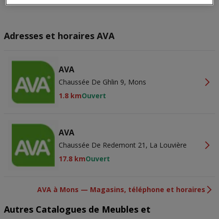
onder aan de webpagina te klikken. Je selecties zullen overal binnen
onze volgende kanalen worden doorgevoerd: Website. Raadpleeg
ons privacybeleid voor meer informatie.
Wij en onze partners verwerken gegevens voor de
Adresses et horaires AVA
volgende doeleinden:
Precieze geolocatiegegevens gebruiken. De apparaatkenmerken
actief scannen ter identificatie. Informatie op een apparaat opslaan
AVA
en/of openen. Gepersonaliseerde advertenties en content,
advertentie- en contentmetingen, doelgroepenonderzoek en
Chaussée De Ghlin 9, Mons
ontwikkeling van diensten.
Partnerlijst (derden)
1.8 km
Ouvert
AVA
Chaussée De Redemont 21, La Louvière
17.8 km
Ouvert
AVA à Mons — Magasins, téléphone et horaires
Autres Catalogues de Meubles et