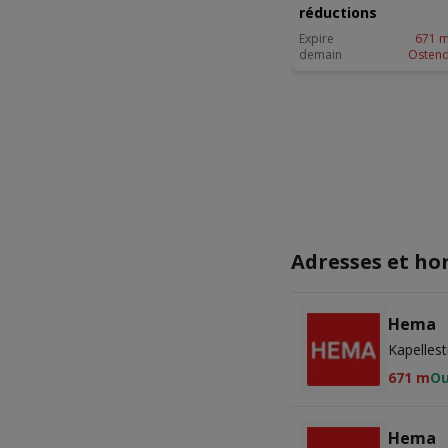
réductions
Expire
671 m
demain
Osten
Adresses et ho
Hema
Kapelles
671 m
Ou
Hema