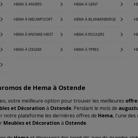
HEMA À ANVERS
HEMA À GENT
HE
HEMA À NIEUWPOORT
HEMA À BLANKENBERGE
H
HEMA À KNOKKE-HEIST
HEMA À ROULERS
H
HEMA À IZEGEM
HEMA À YPRES
H
 promos de Hema à Ostende
o, votre meilleure option pour trouver les meilleures
offre
les et Décoration
à
Ostende
. Pendant le mois de
augustu
r notre plateforme les dernières offres de
Hema
, l'une des
ur
Meubles et Décoration
à
Ostende
.
ues de
Hema
et découvrez des produits avec de grandes réd