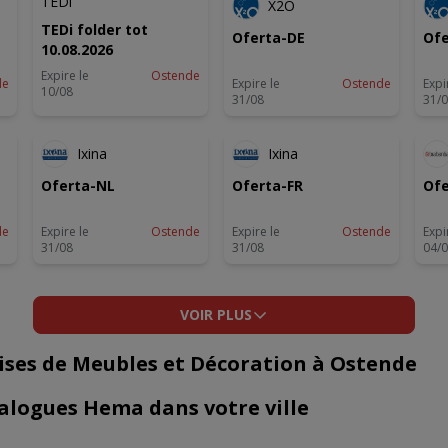
TEDi
X2O
TEDi folder tot
Oferta-DE
Ofe
10.08.2026
Expire le
Ostende
de
Expire le
Ostende
Expi
10/08
31/08
31/
Ixina
Ixina
Oferta-NL
Oferta-FR
Ofe
de
Expire le
Ostende
Expire le
Ostende
Expi
31/08
31/08
04/
VOIR PLUS
ises de Meubles et Décoration à Ostende
talogues Hema dans votre ville