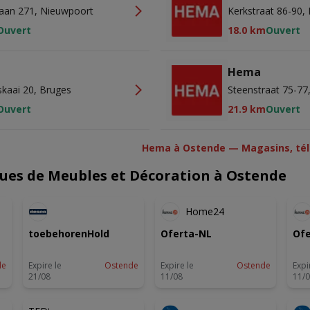
 Laan 271, Nieuwpoort
Kerkstraat 86-90,
Ouvert
18.0 km
Ouvert
Hema
skaai 20, Bruges
Steenstraat 75-77
Ouvert
21.9 km
Ouvert
Hema à Ostende — Magasins, tél
ues de Meubles et Décoration à Ostende
U
NOUVEAU
-3 JOURS
Home24
toebehorenHold
Oferta-NL
Ofe
de
Expire le
Ostende
Expire le
Ostende
Expi
21/08
11/08
11/
S
-2 JOURS