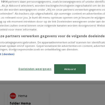
e
1014
partners slaan persoonsgegevens, zoals browsegegevens of unieke identific
. Als je Akkoord selecteert, worden trackingtechnologieën ingeschakeld om de do
en die worden weergegeven onder „Wij en onze partners verwerken gegevens v
eleinden”. Als trackers zijn uitgeschakeld, zijn sommige content en advertenties di
et zo relevant voor jou. Je kunt dit menu opnieuw openen om je keuzes te wijzigen 
g op elk moment intrekken door op de link Doeleinden weergeven onder aan de
 selecties zullen overal binnen onze volgende kanalen worden doorgevoerd: Websi
beleid voor meer informatie.
nze partners verwerken gegevens voor de volgende doeleinde
olocatiegegevens gebruiken. De apparaatkenmerken actief scannen ter identificati
raat opslaan en/of openen. Gepersonaliseerde advertenties en content, adverten
ingen, doelgroepenonderzoek en ontwikkeling van diensten.
st (derden)
Doeleinden weergeven
Akkoord
offres actuelles
N
EXPIRE DEMAIN
Hema
folder Hema