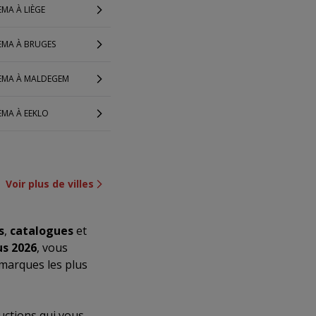
MA À LIÈGE
EMA À BRUGES
EMA À MALDEGEM
EMA À EEKLO
Voir plus de villes
s
,
catalogues
et
s 2026
, vous
 marques les plus
uctions qui vous