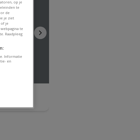
atoren, op je
eleinden te
oor de
e je ziet
of je
 webpagina te
te. Raadpleeg
n:
e. Informatie
tie- en