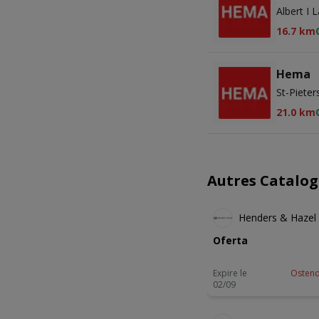
Albert I
16.7 km
Hema
St-Pieter
21.0 km
Autres Catalog
NOUVEA
Henders & Hazel
Oferta
Expire le
Osten
02/09
-3 JOUR