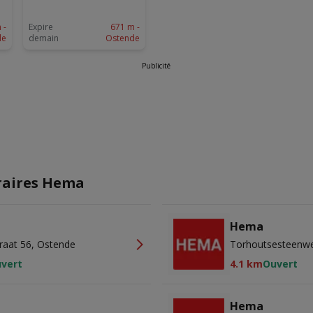
 -
Expire
671 m -
de
demain
Ostende
Publicité
raires Hema
Hema
traat 56, Ostende
Torhoutsesteenwe
vert
4.1 km
Ouvert
Hema