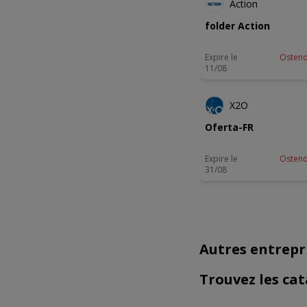
Action
folder Action
Expire le
Osten
11/08
X2O
Oferta-FR
Expire le
Osten
31/08
Autres entrepr
Trouvez les ca