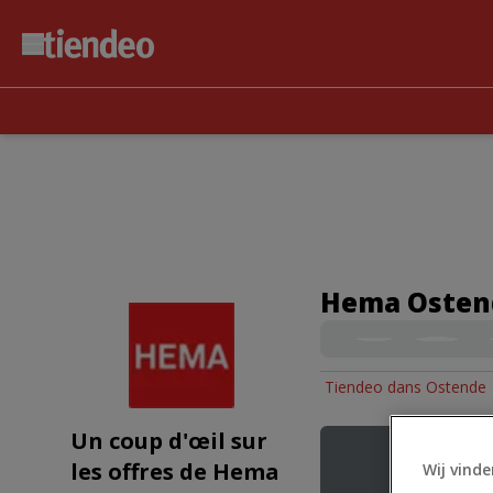
Hema Ostend
Tiendeo dans Ostende
Un coup d'œil sur
les offres de Hema
Wij vinde