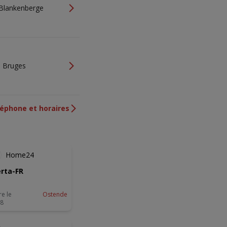
 Blankenberge
, Bruges
éphone et horaires
-3 JOURS
Home24
rta-FR
re le
Ostende
08