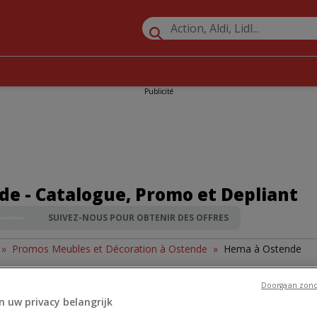
Publicité
e - Catalogue, Promo et Depliant
SUIVEZ-NOUS POUR OBTENIR DES OFFRES
»
Promos Meubles et Décoration à Ostende
»
Hema à Ostende
Doorgaan zond
n uw privacy belangrijk