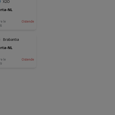
X2O
rta-NL
re le
Ostende
08
Brabantia
rta-NL
re le
Ostende
09