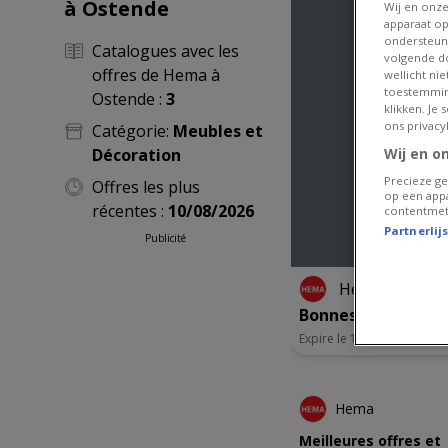
à Ostende
Wij en onz
apparaat op
ondersteun
Catalogues avec les
volgende do
offres de Hema à
wellicht ni
toestemmin
Ostende :
3
klikken. Je
ons privacy
Catégorie:
Meubles et
Décoration
Wij en o
Precieze ge
Offres les plus
op een appa
récentes :
10/08/2026
contentmet
Partnerlij
Publicité
Hema
Bonnes affaires et 
Expire le 16/08
EXPIRE DEMAI
Hema
Meilleures offres et