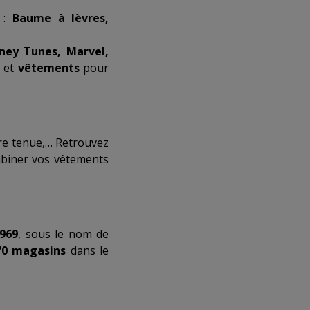
k :
Baume à lèvres,
ney Tunes, Marvel,
, et
vêtements
pour
re tenue,… Retrouvez
mbiner vos vêtements
969
, sous le nom de
70 magasins
dans le