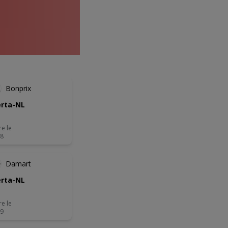
NOUVEAU
Bonprix
rta-NL
re le
08
Damart
rta-NL
re le
09