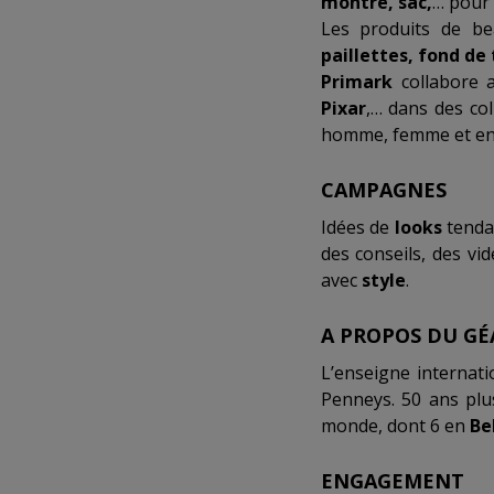
montre, sac,
… pour 
Les produits de be
paillettes, fond de 
Primark
collabore a
Pixar
,… dans des co
homme, femme et en
CAMPAGNES
Idées de
looks
tenda
des conseils, des v
avec
style
.
A PROPOS DU GÉ
L’enseigne internat
Penneys. 50 ans plu
monde, dont 6 en
Be
ENGAGEMENT