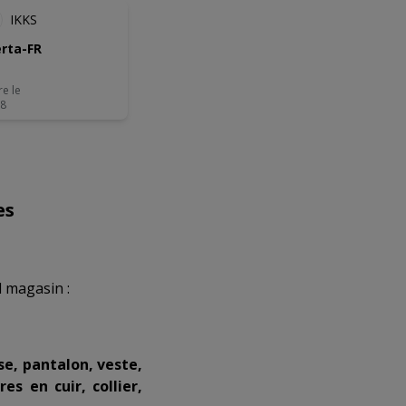
IKKS
rta-FR
re le
08
es
l magasin :
e, pantalon, veste,
es en cuir, collier,