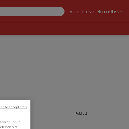
Vous êtes ici:
Bruxelles
er te accepteren
Publicité
atoren, op je
eleinden te