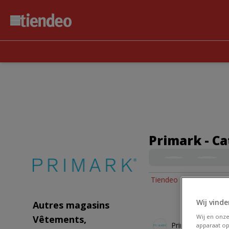
Primark - Ca
Tiendeo
»
Offres Vête
Wij vinde
Autres magasins
Wij en onz
Vêtements,
Primark
apparaat op