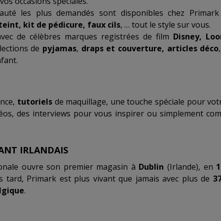
vos occasions spéciales.
auté les plus demandés sont disponibles chez Primar
teint, kit de pédicure, faux cils
, … tout le style sur vous.
vec de célèbres marques registrées de film
Disney, Loo
llections de
pyjamas
,
draps et couverture, articles déco
fant.
nce,
tutoriels
de maquillage, une touche spéciale pour vot
idéos, des interviews pour vous inspirer ou simplement co
ANT IRLANDAIS
ionale ouvre son premier magasin à
Dublin
(Irlande), en
1
s tard, Primark est plus vivant que jamais avec plus de
3
lgique
.