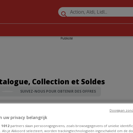
Publicité
talogue, Collection et Soldes
SUIVEZ-NOUS POUR OBTENIR DES OFFRES
ments, Chaussures et Accessoires à proximité
»
Primark
Doorgaan zond
n uw privacy belangrijk
e
1012
partners slaan persoonsgegevens, zoals browsegegevens of unieke identific
. Als je Akkoord selecteert, worden trackingtechnologieën ingeschakeld om de do