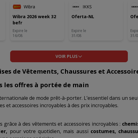
Wibra
IKKS
Wibra 2026 week 32
Oferta-NL
Ofe
befr
Expire le
Expire le
Expi
16/08
31/08
31/
VOIR PLUS
ises de Vêtements, Chaussures et Accessoir
 les offres à portée de main
ternationale de mode prêt-à-porter. L’essentiel dans un seu
s et accessoires incroyables à des prix incroyables.
s grâce à des vêtements et accessoires incroyables :
chemis
er,
pour votre quotidien, mais aussi
costumes, chaussur