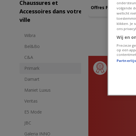
Chaussures et
ondersteun
Offres Primark
volgende do
Accessoires dans votre
wellicht ni
toestemmin
ville
klikken. Je
ons privacy
Wibra
Wij en o
Precieze ge
Bel&Bo
op een appa
contentmet
C&A
Partnerlij
Produits 
Primark
Damart
Maniet Luxus
Veritas
E5 Mode
JBC
Galeria INNO