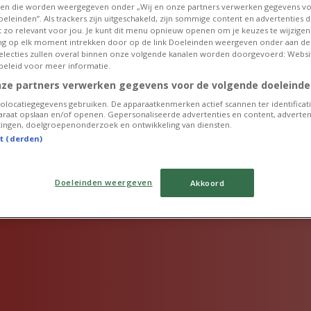
en die worden weergegeven onder „Wij en onze partners verwerken gegevens v
eleinden”. Als trackers zijn uitgeschakeld, zijn sommige content en advertenties di
et zo relevant voor jou. Je kunt dit menu opnieuw openen om je keuzes te wijzigen 
g op elk moment intrekken door op de link Doeleinden weergeven onder aan de
 selecties zullen overal binnen onze volgende kanalen worden doorgevoerd: Websi
Publicité
beleid voor meer informatie.
nze partners verwerken gegevens voor de volgende doeleinde
olocatiegegevens gebruiken. De apparaatkenmerken actief scannen ter identificati
raat opslaan en/of openen. Gepersonaliseerde advertenties en content, adverten
ingen, doelgroepenonderzoek en ontwikkeling van diensten.
st (derden)
Primark les plus cliqués
Doeleinden weergeven
Akkoord