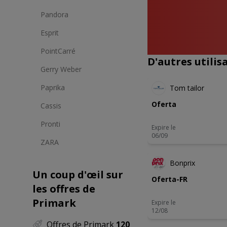
Pandora
Panta
P
Esprit
PointCarré
D'autres utili
Gerry Weber
NOUVEA
Paprika
Tom tailor
Oferta
Cassis
Pronti
Expire le
06/09
ZARA
NOUVEA
Bonprix
Un coup d'œil sur
Oferta-FR
les offres de
Primark
Expire le
12/08
Offres de Primark
120