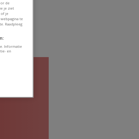
oor de
e je ziet
of je
 webpagina te
te. Raadpleeg
n:
e. Informatie
tie- en