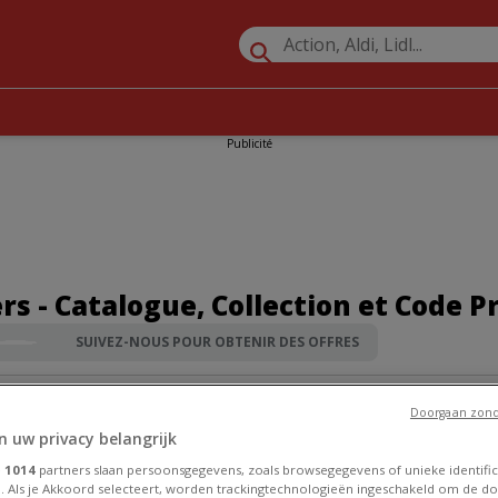
Publicité
s - Catalogue, Collection et Code 
SUIVEZ-NOUS POUR OBTENIR DES OFFRES
Promos Vêtements, Chaussures et Accessoires à Anvers
»
Bel&Bo 
Doorgaan zond
n uw privacy belangrijk
e
1014
partners slaan persoonsgegevens, zoals browsegegevens of unieke identific
. Als je Akkoord selecteert, worden trackingtechnologieën ingeschakeld om de do