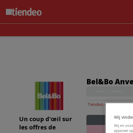
Bel&Bo Anver
Tiendeo dans Anvers
»
Wij vinde
Un coup d'œil sur
les offres de
Wij en onz
apparaat op