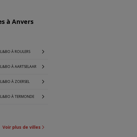
es à Anvers
EL&BO À ROULERS
EL&BO À AARTSELAAR
EL&BO À ZOERSEL
EL&BO À TERMONDE
Voir plus de villes