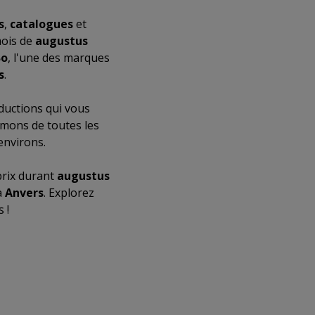
s
,
catalogues
et
mois de
augustus
Bo
, l'une des marques
s
.
ductions qui vous
rmons de toutes les
environs.
prix durant
augustus
à
Anvers
. Explorez
 !