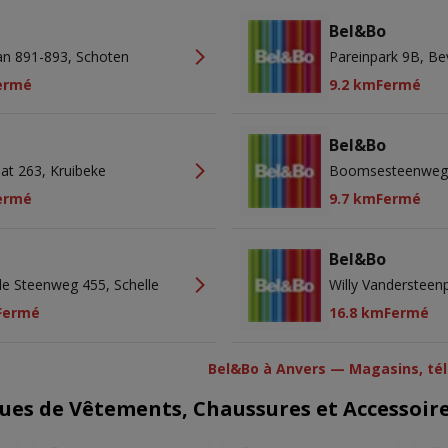
Bel&Bo
n 891-893, Schoten
Pareinpark 9B, Be
ermé
9.2 km
Fermé
Bel&Bo
at 263, Kruibeke
Boomsesteenweg 3
ermé
9.7 km
Fermé
Bel&Bo
le Steenweg 455, Schelle
Willy Vandersteen
Fermé
16.8 km
Fermé
Bel&Bo à Anvers — Magasins, tél
ues de Vêtements, Chaussures et Accessoire
U
NOUVEAU
NOUVEAU