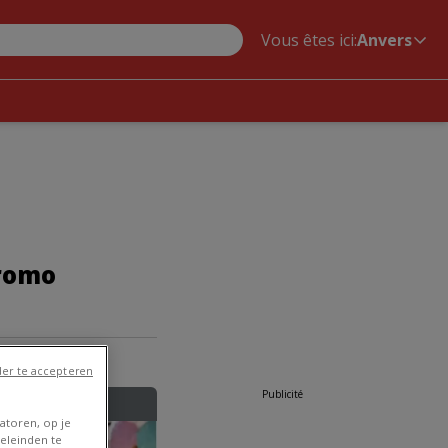
Vous êtes ici:
Anvers
Promo
à Anvers
er te accepteren
Publicité
atoren, op je
eleinden te