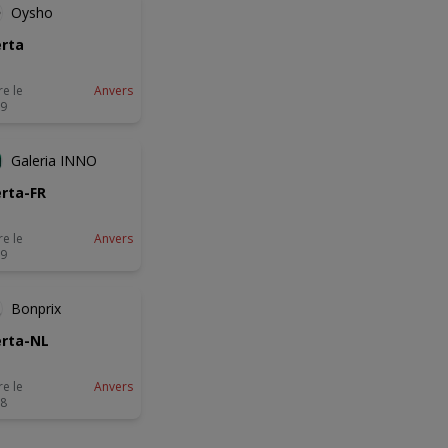
Oysho
rta
re le
Anvers
09
NOUVEAU
Galeria INNO
rta-FR
re le
Anvers
09
NOUVEAU
Bonprix
rta-NL
re le
Anvers
08