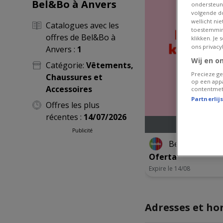
Bel&Bo à Anvers
ondersteun
volgende do
wellicht ni
Catalogues avec les
toestemmin
offres de Bel&Bo à
klikken. Je
ons privacy
Anvers :
1
Wij en o
Catégorie:
Vêtements,
Precieze ge
Chaussures et
op een appa
Accessoires
contentmet
Partnerlij
Offres les plus
récentes :
14/07/2026
Publicité
Bel&Bo
Oferta
Expire le 14/08
Adresses et ho