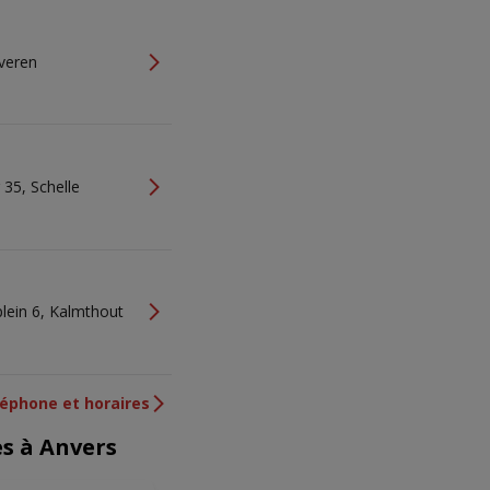
veren
5, Schelle
plein 6, Kalmthout
éphone et horaires
s à Anvers
NOUVEAU