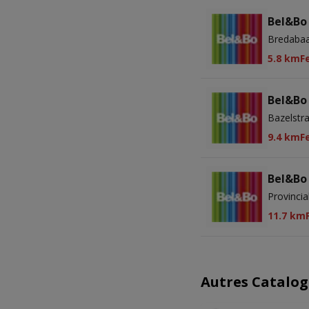
Bel&Bo
Bredabaa
5.8 km
F
Bel&Bo
Bazelstra
9.4 km
F
Bel&Bo
Provincia
11.7 km
Autres Catalog
NOUVEA