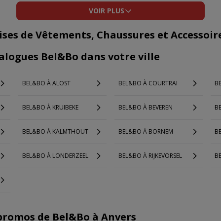
VOIR PLUS
ises de Vêtements, Chaussures et Accessoir
alogues Bel&Bo dans votre ville
BEL&BO À ALOST
BEL&BO À COURTRAI
B
BEL&BO À KRUIBEKE
BEL&BO À BEVEREN
B
BEL&BO À KALMTHOUT
BEL&BO À BORNEM
B
BEL&BO À LONDERZEEL
BEL&BO À RIJKEVORSEL
B
promos de Bel&Bo à Anvers