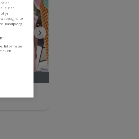
oor de
e je ziet
of je
 webpagina te
te. Raadpleeg
n:
e. Informatie
tie- en