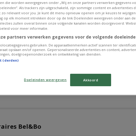
en die worden weergegeven onder „Wij en onze partners verwerken gegevens v
eleinden”. Als trackers zijn uitgeschakeld, zijn sommige content en advertenties di
et zo relevant voor jou. Je kunt dit menu opnieuw openen om je keuzes te wijzigen 
g op elk moment intrekken door op de link Doeleinden weergeven onder aan de
 selecties zullen overal binnen onze volgende kanalen worden doorgevoerd: Websi
beleid voor meer informatie.
nze partners verwerken gegevens voor de volgende doeleinde
olocatiegegevens gebruiken. De apparaatkenmerken actief scannen ter identificati
raat opslaan en/of openen. Gepersonaliseerde advertenties en content, adverten
ingen, doelgroepenonderzoek en ontwikkeling van diensten.
st (derden)
Doeleinden weergeven
Akkoord
raires Bel&Bo