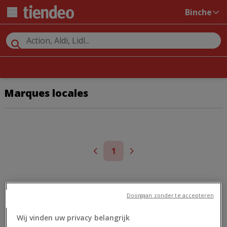
Binche
Marques locales
1
GSM
COCA COLA
Doorgaan zonder te accepteren
Wij vinden uw privacy belangrijk