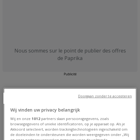
Nous sommes sur le point de publier des offres
de Paprika
Publicité
Doorgaan zonder te accepteren
Wij vinden uw privacy belangrijk
Wij en onze
1012
partners slaan persoonsgegevens, zoals
browsegegevens of unieke identificatoren, op je apparaat op. Als je
Akkoord selecteert, worden trackingtechnologieën ingeschakeld om
de doeleinden te ondersteunen die worden weergegeven onder „Wij
en onze partners verwerken gegevens voor de volgende