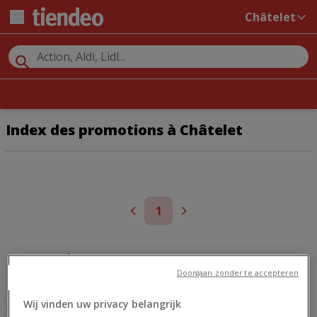
Châtelet
Index des promotions à Châtelet
1
SUPERMARCHÉS
SPORT
Doorgaan zonder te accepteren
BRICOLAGE ET JARDIN
MEUBLES ET DÉCORATION
Wij vinden uw privacy belangrijk