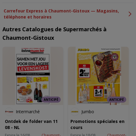
Carrefour Express à Chaumont-Gistoux — Magasins,
téléphone et horaires
Autres Catalogues de Supermarchés à
Chaumont-Gistoux
ANTICIPÉ
ANTICIPÉ
Intermarché
Jumbo
Ontdek de folder van 11
Promotions spéciales en
08 - NL
cours
Expire le 16/08
Chaumont-
Expire le 18/08
Chaumont-