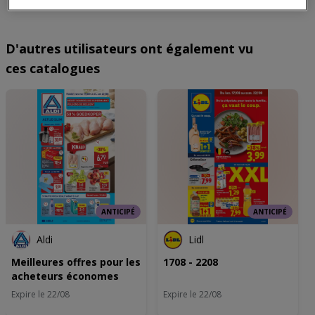
onder aan de webpagina te klikken. Je selecties zullen overal binnen
onze volgende kanalen worden doorgevoerd: Website. Raadpleeg
ons privacybeleid voor meer informatie.
D'autres utilisateurs ont également vu
Wij en onze partners verwerken gegevens voor de
volgende doeleinden:
ces catalogues
Precieze geolocatiegegevens gebruiken. De apparaatkenmerken
actief scannen ter identificatie. Informatie op een apparaat opslaan
en/of openen. Gepersonaliseerde advertenties en content,
advertentie- en contentmetingen, doelgroepenonderzoek en
ontwikkeling van diensten.
Partnerlijst (derden)
ANTICIPÉ
ANTICIPÉ
Aldi
Lidl
Meilleures offres pour les
1708 - 2208
acheteurs économes
Expire le 22/08
Expire le 22/08