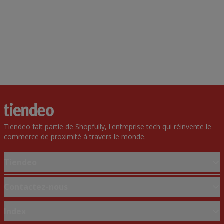
Tiendeo fait partie de Shopfully, l'entreprise tech qui réinvente le
commerce de proximité à travers le monde.
Tiendeo
Notre activité
Contactez-nous
Solutions professionnelles
Demande marketing et professionnelle
Index
Nouvelles et médias
Magasin mal situé sur la carte