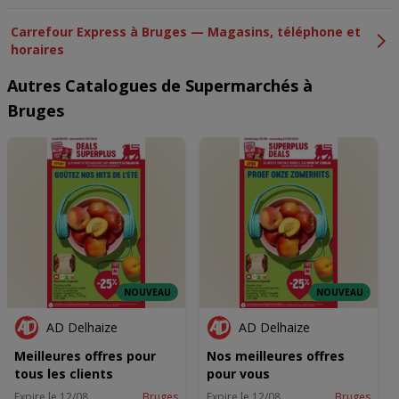
Carrefour Express à Bruges — Magasins, téléphone et
horaires
Autres Catalogues de Supermarchés à
Bruges
NOUVEAU
NOUVEAU
AD Delhaize
AD Delhaize
Meilleures offres pour
Nos meilleures offres
tous les clients
pour vous
Expire le 12/08
Bruges
Expire le 12/08
Bruges