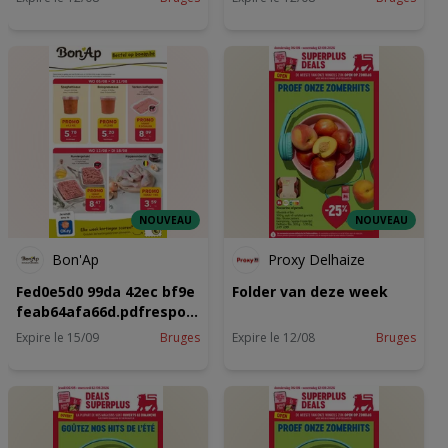
NOUVEAU
NOUVEAU
Bon'Ap
Proxy Delhaize
Fed0e5d0 99da 42ec bf9e
Folder van deze week
feab64afa66d.pdfresponse
content
Expire le 15/09
Bruges
Expire le 12/08
Bruges
dispositionattachment3B
filename2A3DUTF
82727Bon2527Ap2520
2520Buurtslagers2520
2520F2026 BAKO FOLDER