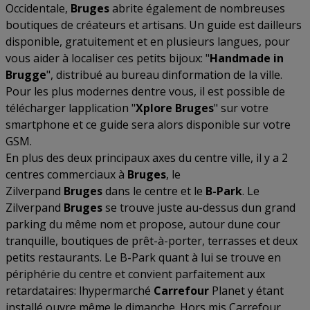
Occidentale,
Bruges
abrite également de nombreuses
boutiques de créateurs et artisans. Un guide est dailleurs
disponible, gratuitement et en plusieurs langues, pour
vous aider à localiser ces petits bijoux: "
Handmade in
Brugge
", distribué au bureau dinformation de la ville.
Pour les plus modernes dentre vous, il est possible de
télécharger lapplication "
Xplore
Bruges
" sur votre
smartphone et ce guide sera alors disponible sur votre
GSM.
En plus des deux principaux axes du centre ville, il y a 2
centres commerciaux à
Bruges
, le
Zilverpand
Bruges
dans le centre et le
B-Park
. Le
Zilverpand
Bruges
se trouve juste au-dessus dun grand
parking du même nom et propose, autour dune cour
tranquille, boutiques de prêt-à-porter, terrasses et deux
petits restaurants. Le B-Park quant à lui se trouve en
périphérie du centre et convient parfaitement aux
retardataires: lhypermarché
Carrefour
Planet y étant
installé ouvre même le dimanche. Hors mis Carrefour,