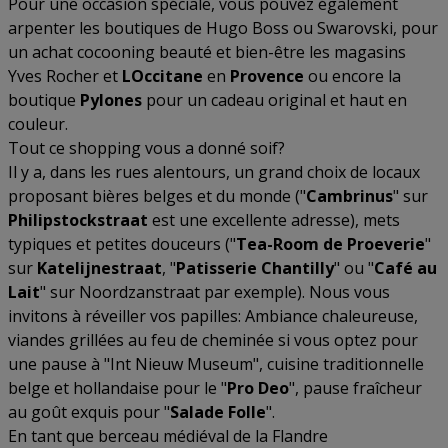
Pour une occasion spéciale, vous pouvez également
arpenter les boutiques de Hugo Boss ou Swarovski, pour
un achat cocooning beauté et bien-être les magasins
Yves Rocher et
LOccitane
en
Provence
ou encore la
boutique
Pylones
pour un cadeau original et haut en
couleur.
Tout ce shopping vous a donné soif?
Il y a, dans les rues alentours, un grand choix de locaux
proposant bières belges et du monde ("
Cambrinus
" sur
Philipstockstraat
est une excellente adresse), mets
typiques et petites douceurs ("
Tea-Room de Proeverie
"
sur
Katelijnestraat
, "
Patisserie Chantilly
" ou "
Café au
Lait
" sur Noordzanstraat par exemple). Nous vous
invitons à réveiller vos papilles: Ambiance chaleureuse,
viandes grillées au feu de cheminée si vous optez pour
une pause à "Int Nieuw Museum", cuisine traditionnelle
belge et hollandaise pour le "
Pro Deo
", pause fraîcheur
au goût exquis pour "
Salade Folle
".
En tant que berceau médiéval de la Flandre