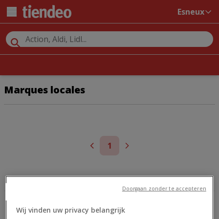
Esneux
Marques locales
1
GSM
COCA COLA
Doorgaan zonder te accepteren
Wij vinden uw privacy belangrijk