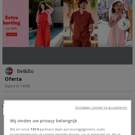
Bel&Bo
Oferta
Expire le 14/08
Adresses et horaires Bel&Bo
Doorgaan zonder te accepteren
Wij vinden uw privacy belangrijk
Bel&Bo
Wij en onze
1014
partners slaan persoonsgegevens, zoals
Rue D'Aywaille 42/5, Sprimont
browsegegevens of unieke identificatoren, op je apparaat op. Als je